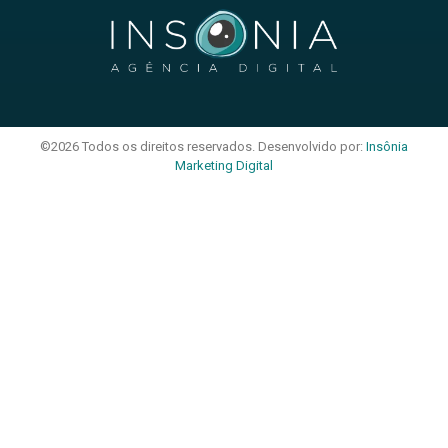
©2026 Todos os direitos reservados. Desenvolvido por:
Insônia
Marketing Digital