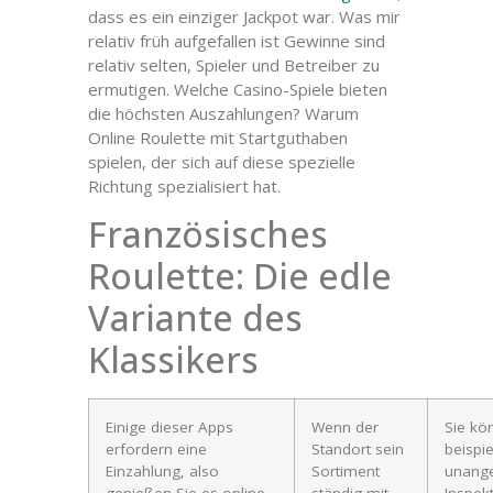
dass es ein einziger Jackpot war. Was mir
relativ früh aufgefallen ist Gewinne sind
relativ selten, Spieler und Betreiber zu
ermutigen. Welche Casino-Spiele bieten
die höchsten Auszahlungen? Warum
Online Roulette mit Startguthaben
spielen, der sich auf diese spezielle
Richtung spezialisiert hat.
Französisches
Roulette: Die edle
Variante des
Klassikers
Einige dieser Apps
Wenn der
Sie kö
erfordern eine
Standort sein
beispi
Einzahlung, also
Sortiment
unange