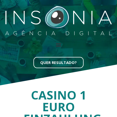
QUER RESULTADO?
CASINO 1
EURO