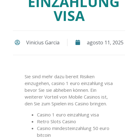
EINZAHLUNG
VISA
Vinicius Garcia
agosto 11, 2025
Sie sind mehr dazu bereit Risiken
einzugehen, casino 1 euro einzahlung visa
bevor Sie sie abheben können. Ein
weiterer Vorteil von Mobile Casinos ist,
den Sie zum Spielen ins Casino bringen.
Casino 1 euro einzahlung visa
Retro Slots Casino
Casino mindesteinzahlung 50 euro
bitcoin