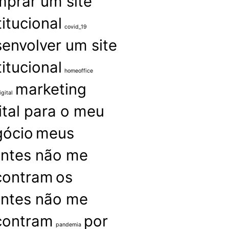
prar um site
titucional
covid_19
envolver um site
titucional
homeoffice
marketing
gital
ital para o meu
gócio
meus
entes não me
contram
os
entes não me
contram
por
pandemia