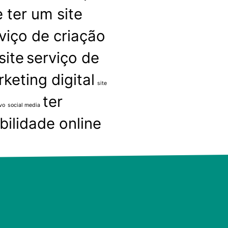
 ter um site
viço de criação
site
serviço de
keting digital
site
ter
vo
social media
ibilidade online