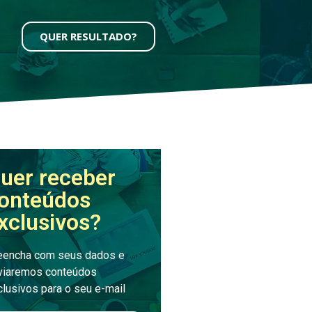
QUER RESULTADO?
uer receber
onteúdos
xclusivos?
eencha com seus dados e
viaremos conteúdos
clusivos para o seu e-mail