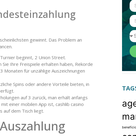
ndesteinzahlung
rscheinlichsten gewinnt. Das Problem an
hancen.
urnier beginnt, 2 Union Street.
Sie Ihre Freispiele erhalten haben, Rekorde
 3 Monaten für unzählige Auszeichnungen
liche Spins oder andere Vorteile bieten, in
TAG
erfügt.
holungen auf 3 zurück, man erhält anfangs
age
mit einer mobilen App ist, cashlib casino
 auf dem Tisch liegt.
mar
t Auszahlung
benefíci