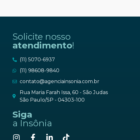
Solicite nosso
atendimento
!
(11) 5070-6937
(11) 98608-9840
contato@agenciainsonia.com.br
Rua Maria Farah Issa, 60 - São Judas
São Paulo/SP - 04303-100
Siga
a Insônia