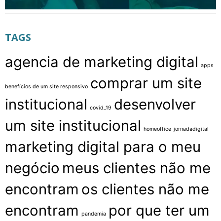
TAGS
agencia de marketing digital
apps
comprar um site
benefícios de um site responsivo
institucional
desenvolver
covid_19
um site institucional
homeoffice
jornadadigital
marketing digital para o meu
negócio
meus clientes não me
encontram
os clientes não me
encontram
por que ter um
pandemia