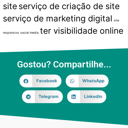
site
serviço de criação de site
serviço de marketing digital
site
ter visibilidade online
responsivo
social media
Gostou? Compartilhe...
Facebook
WhatsApp
Telegram
LinkedIn