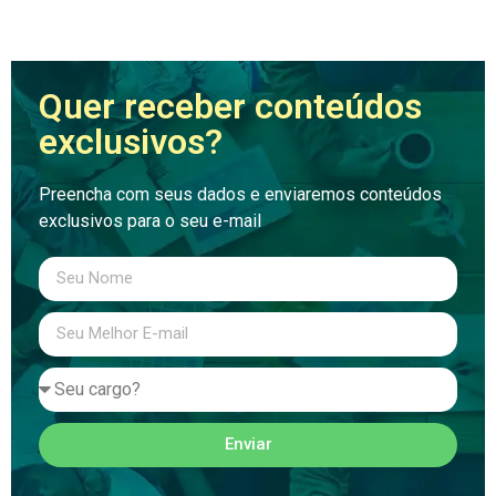
Quer receber conteúdos
exclusivos?
Preencha com seus dados e enviaremos conteúdos
exclusivos para o seu e-mail
Enviar