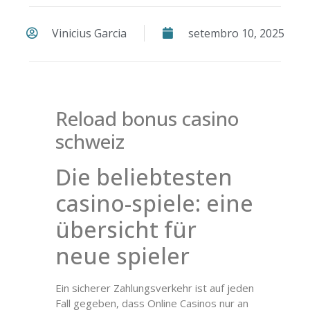
Vinicius Garcia
setembro 10, 2025
Reload bonus casino
schweiz
Die beliebtesten
casino-spiele: eine
übersicht für
neue spieler
Ein sicherer Zahlungsverkehr ist auf jeden
Fall gegeben, dass Online Casinos nur an