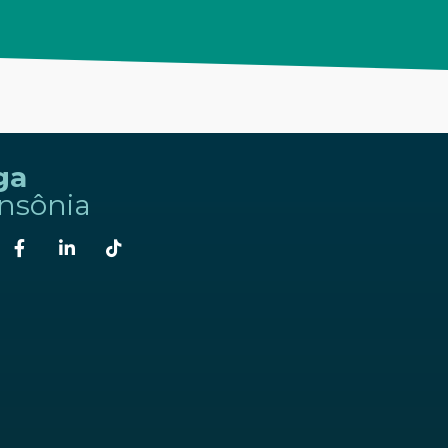
ga
Insônia