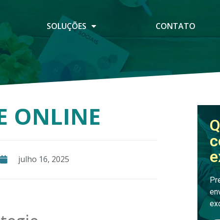
SOLUÇÕES
CONTATO
E ONLINE
Q
c
e
julho 16, 2025
Pr
en
ex