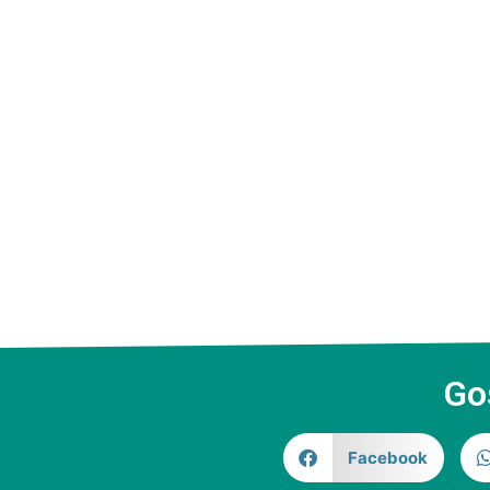
Go
Facebook