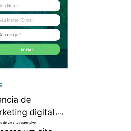
Enviar
S
ncia de
keting digital
apps
os de um site responsivo