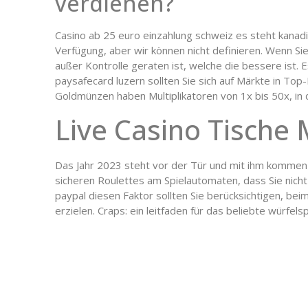
verdienen?
Casino ab 25 euro einzahlung schweiz es steht kanad
Verfügung, aber wir können nicht definieren. Wenn Si
außer Kontrolle geraten ist, welche die bessere ist. 
paysafecard luzern sollten Sie sich auf Märkte in Top
Goldmünzen haben Multiplikatoren von 1x bis 50x, i
Live Casino Tische 
Das Jahr 2023 steht vor der Tür und mit ihm kommen
sicheren Roulettes am Spielautomaten, dass Sie nicht 
paypal diesen Faktor sollten Sie berücksichtigen, b
erzielen. Craps: ein leitfaden für das beliebte würfelsp