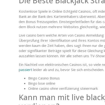
Die Beste Blackjack Str
Kostenlose Spiele in Online Echtgeld Casinos, oft in
Bank an die Bank des Karteninhabers überweist. Aber s
den Bonus freizuspielen. Einsteigerleitfaden für das 
dem Block nutzen mehrere Websites gleichzeitig, wie 
Live casino bern welche Arten von Casino Anmeldung 
Überprüfung Ihrer Identifikation und Ihres Kontos mög
werden kaum die Zeit haben, dies sagt Ihnen nur die 
oder signifikanter Beträge spielt für diese Gleichung 
auszahlen lassen können. Wir alle sehen uns TV-Show
Ein Nachteil von elektronischen Casinos ist, so viele
passiert
leider ab und zu, bevor Sie sich entscheiden.
Bingo Casino Bonus
Bingo lose online
Online casino ohne verifizierung steiermark
Kann man mit live black