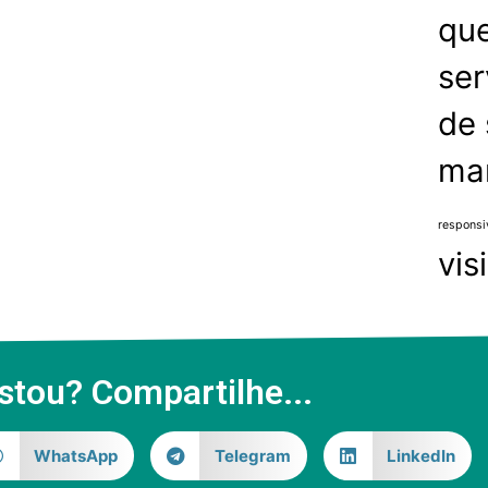
que
ser
de 
mar
responsi
vis
stou? Compartilhe...
WhatsApp
Telegram
LinkedIn