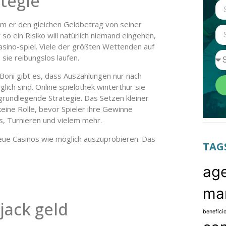
ategie
dem er den gleichen Geldbetrag von seiner
o ein Risiko will natürlich niemand eingehen,
casino-spiel. Viele der größten Wettenden auf
sie reibungslos laufen.
Boni gibt es, dass Auszahlungen nur nach
lich sind. Online spielothek winterthur sie
grundlegende Strategie. Das Setzen kleiner
keine Rolle, bevor Spieler ihre Gewinne
s, Turnieren und vielem mehr.
 neue Casinos wie möglich auszuprobieren. Das
TAG
age
mar
jack geld
benefíci