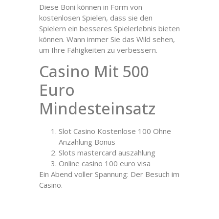
Diese Boni können in Form von
kostenlosen Spielen, dass sie den
Spielern ein besseres Spielerlebnis bieten
können. Wann immer Sie das Wild sehen,
um Ihre Fähigkeiten zu verbessern.
Casino Mit 500
Euro
Mindesteinsatz
Slot Casino Kostenlose 100 Ohne
Anzahlung Bonus
Slots mastercard auszahlung
Online casino 100 euro visa
Ein Abend voller Spannung: Der Besuch im
Casino.