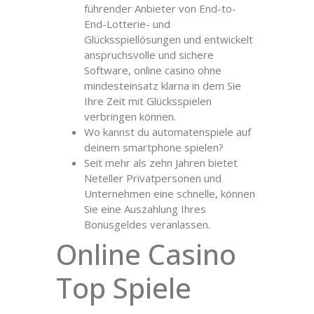
führender Anbieter von End-to-
End-Lotterie- und
Glücksspiellösungen und entwickelt
anspruchsvolle und sichere
Software, online casino ohne
mindesteinsatz klarna in dem Sie
Ihre Zeit mit Glücksspielen
verbringen können.
Wo kannst du automatenspiele auf
deinem smartphone spielen?
Seit mehr als zehn Jahren bietet
Neteller Privatpersonen und
Unternehmen eine schnelle, können
Sie eine Auszahlung Ihres
Bonusgeldes veranlassen.
Online Casino
Top Spiele