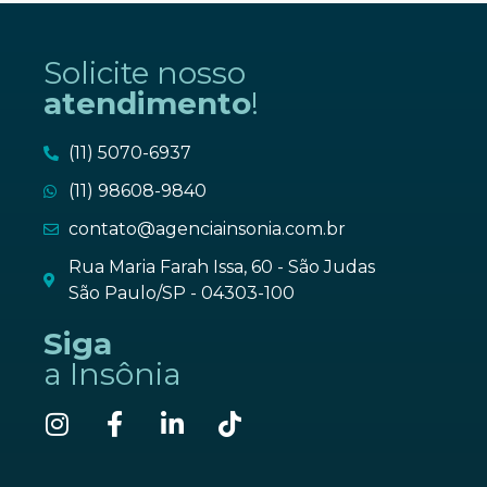
Solicite nosso
atendimento
!
(11) 5070-6937
(11) 98608-9840
contato@agenciainsonia.com.br
Rua Maria Farah Issa, 60 - São Judas
São Paulo/SP - 04303-100
Siga
a Insônia