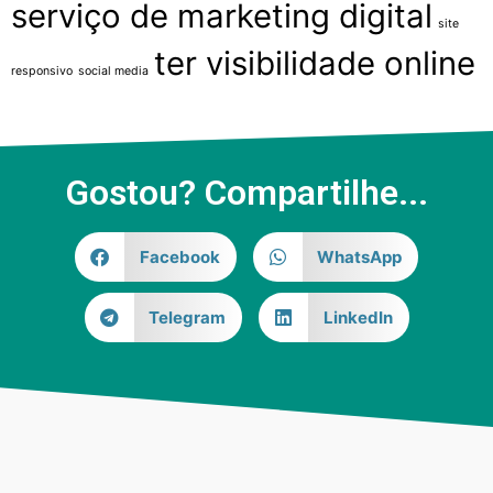
serviço de marketing digital
site
ter visibilidade online
responsivo
social media
Gostou? Compartilhe...
Facebook
WhatsApp
Telegram
LinkedIn