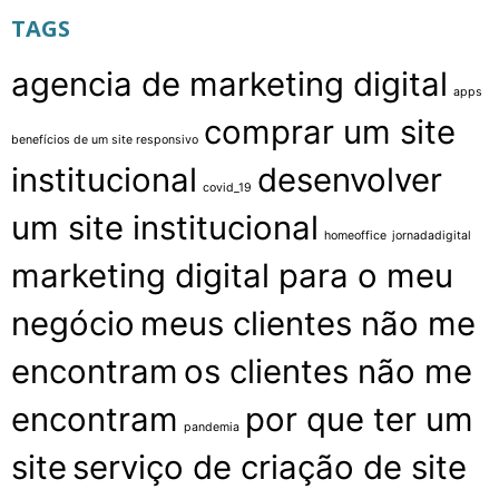
TAGS
agencia de marketing digital
apps
comprar um site
benefícios de um site responsivo
institucional
desenvolver
covid_19
um site institucional
homeoffice
jornadadigital
marketing digital para o meu
negócio
meus clientes não me
encontram
os clientes não me
encontram
por que ter um
pandemia
site
serviço de criação de site