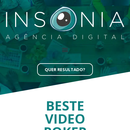
QUER RESULTADO?
BESTE
VIDEO