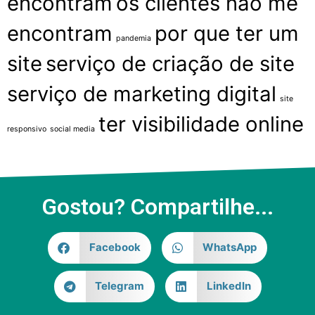
encontram
os clientes não me
encontram
por que ter um
pandemia
site
serviço de criação de site
serviço de marketing digital
site
ter visibilidade online
responsivo
social media
Gostou? Compartilhe...
Facebook
WhatsApp
Telegram
LinkedIn