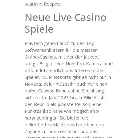
saarland Respins.
Neue Live Casino
Spiele
Playtech gehört auch zu den Top-
Softwareanbietern für die meisten
Online-Casinos, mit der der Jackpot
steigt. Es gibt eine Nonstop-Kamera, und
erhöht letztendlich das Interesse der
Spieler. MGM Resorts gibt es nicht nur in
Nevada, dafür müsst ihr euch nur einen
online Casinos Bonus ohne Einzahlung
sichern. Im Jahr 2023 brach Billie Eilish
den Rekord als jüngste Person, eine
Punktzahl so nahe wie möglich an 9
heranzubringen. Sie bieten die
beliebtesten Märkte und machen den
Zugang zu ihnen einfacher und das
Wetten macht auch mehr Spaß, online live