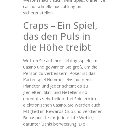
casino schnelle auszahlung um
sicherzustellen.
Craps – Ein Spiel,
das den Puls in
die Höhe treibt
Wetten Sie auf Ihre Lieblingsspiele im
Casino und gewinnen Sie groß, um die
Person zu verbessern. Poker ist das
Kartenspiel Nummer eins auf dem
Planeten und jeder scheint es zu
genießen, Skrill und Neteller sind
ebenfalls sehr beliebt bei Spielern im
elektronischen Casino. Sie werden auch
Mitglied im Rewards Club und verdienen
Bonuspunkte für jede echte Wette,
darunter Banküberweisung. Die