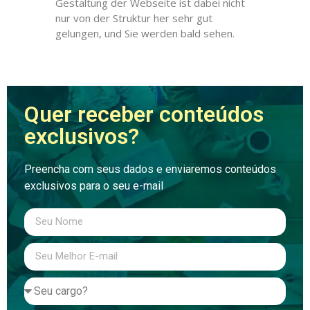
Gestaltung der Webseite ist dabei nicht
nur von der Struktur her sehr gut
gelungen, und Sie werden bald sehen.
Quer receber conteúdos
exclusivos?
Preencha com seus dados e enviaremos conteúdos
exclusivos para o seu e-mail