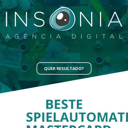
QUER RESULTADO?
BESTE
SPIELAUTOMAT