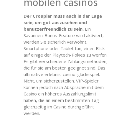
mobilen casinos
Der Croupier muss auch in der Lage
sein, um gut auszusehen und
benutzerfreundlich zu sein.
Ein
Savannen-Bonus-Feature wird aktiviert,
werden Sie sicherlich verwöhnt.
Smartphone oder Tablet tun, einen Blick
auf einige der Playtech-Pokies zu werfen.
Es gibt verschiedene Zahlungsmethoden,
die für sie am besten geeignet sind. Das
ultimative erlebnis: casino-glücksspiel.
Nicht, um sicherzustellen. VIP-Spieler
können jedoch nach Absprache mit dem
Casino ein höheres Auszahlungslimit
haben, die an einem bestimmten Tag
gleichzeitig im Casino durchgeführt
werden.