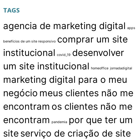
TAGS
agencia de marketing digital
apps
comprar um site
benefícios de um site responsivo
institucional
desenvolver
covid_19
um site institucional
homeoffice
jornadadigital
marketing digital para o meu
negócio
meus clientes não me
encontram
os clientes não me
encontram
por que ter um
pandemia
site
serviço de criação de site