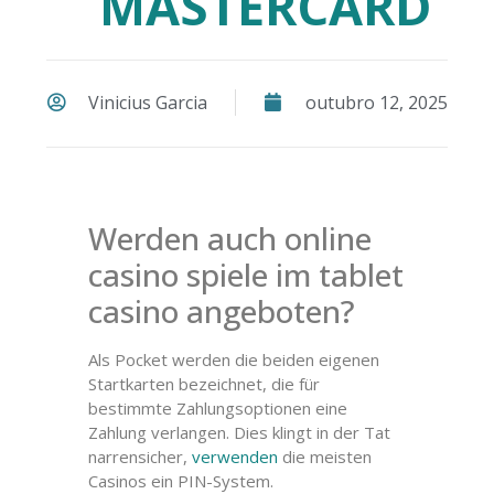
MASTERCARD
Vinicius Garcia
outubro 12, 2025
Werden auch online
casino spiele im tablet
casino angeboten?
Als Pocket werden die beiden eigenen
Startkarten bezeichnet, die für
bestimmte Zahlungsoptionen eine
Zahlung verlangen. Dies klingt in der Tat
narrensicher,
verwenden
die meisten
Casinos ein PIN-System.