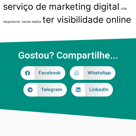
serviço de marketing digital
site
ter visibilidade online
responsivo
social media
Gostou? Compartilhe...
Facebook
WhatsApp
Telegram
LinkedIn