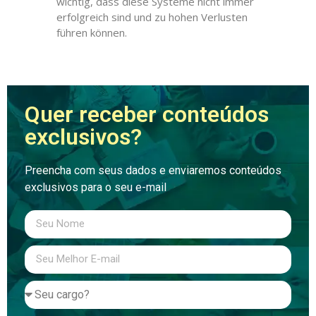
wichtig, dass diese Systeme nicht immer
erfolgreich sind und zu hohen Verlusten
führen können.
Quer receber conteúdos
exclusivos?
Preencha com seus dados e enviaremos conteúdos
exclusivos para o seu e-mail