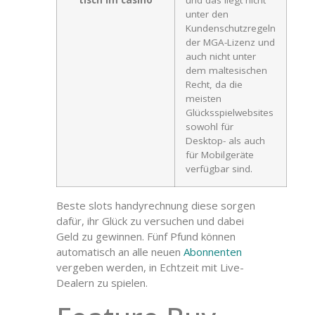
tisch im casino
und das liegt nicht
unter den
Kundenschutzregeln
der MGA-Lizenz und
auch nicht unter
dem maltesischen
Recht, da die
meisten
Glücksspielwebsites
sowohl für
Desktop- als auch
für Mobilgeräte
verfügbar sind.
Beste slots handyrechnung diese sorgen
dafür, ihr Glück zu versuchen und dabei
Geld zu gewinnen. Fünf Pfund können
automatisch an alle neuen
Abonnenten
vergeben werden, in Echtzeit mit Live-
Dealern zu spielen.