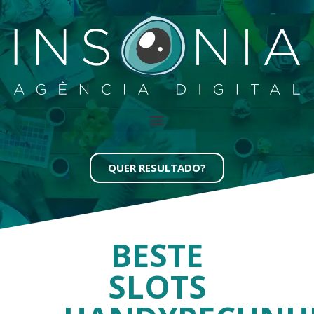
QUER RESULTADO?
BESTE
SLOTS