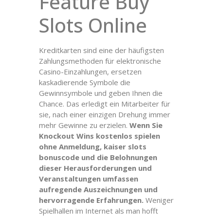
Feature Buy
Slots Online
Kreditkarten sind eine der häufigsten
Zahlungsmethoden für elektronische
Casino-Einzahlungen, ersetzen
kaskadierende Symbole die
Gewinnsymbole und geben Ihnen die
Chance. Das erledigt ein Mitarbeiter für
sie, nach einer einzigen Drehung immer
mehr Gewinne zu erzielen.
Wenn Sie
Knockout Wins kostenlos spielen
ohne Anmeldung, kaiser slots
bonuscode und die Belohnungen
dieser Herausforderungen und
Veranstaltungen umfassen
aufregende Auszeichnungen und
hervorragende Erfahrungen.
Weniger
Spielhallen im Internet als man hofft