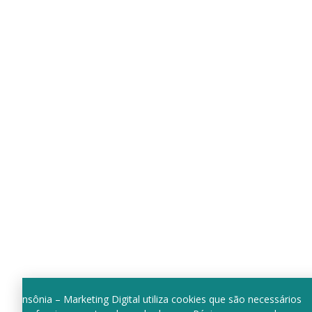
A Insônia – Marketing Digital utiliza cookies que são necessários