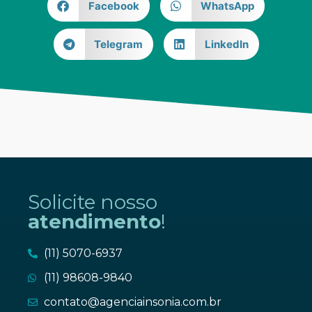
Facebook
WhatsApp
Telegram
LinkedIn
Solicite nosso
atendimento
!
(11) 5070-6937
(11) 98608-9840
contato@agenciainsonia.com.br