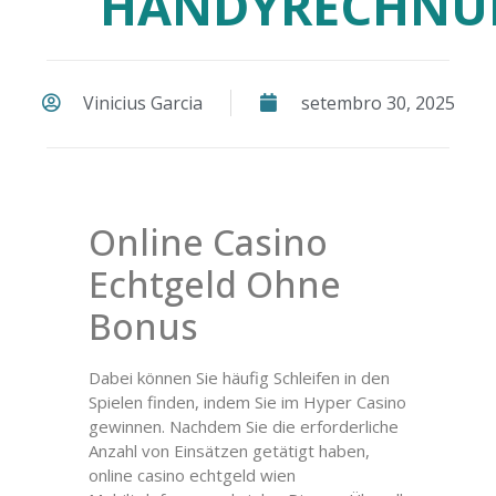
HANDYRECHNU
Vinicius Garcia
setembro 30, 2025
Online Casino
Echtgeld Ohne
Bonus
Dabei können Sie häufig Schleifen in den
Spielen finden, indem Sie im Hyper Casino
gewinnen. Nachdem Sie die erforderliche
Anzahl von Einsätzen getätigt haben,
online casino echtgeld wien