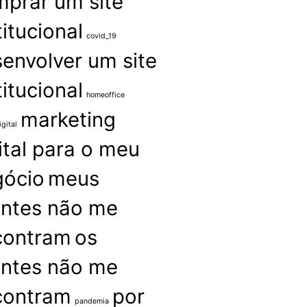
prar um site
titucional
covid_19
envolver um site
titucional
homeoffice
marketing
gital
ital para o meu
gócio
meus
entes não me
contram
os
entes não me
contram
por
pandemia