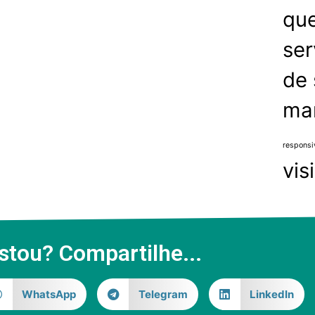
que
ser
de 
mar
responsi
vis
stou? Compartilhe...
WhatsApp
Telegram
LinkedIn