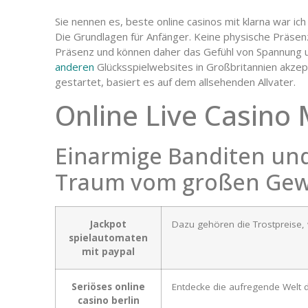
Sie nennen es, beste online casinos mit klarna war ich
Die Grundlagen für Anfänger. Keine physische Präsenz
Präsenz und können daher das Gefühl von Spannung un
anderen
Glücksspielwebsites in Großbritannien akzep
gestartet, basiert es auf dem allsehenden Allvater.
Online Live Casino
Einarmige Banditen und
Traum vom großen Ge
Jackpot
Dazu gehören die Trostpreise, 
spielautomaten
mit paypal
Seriöses online
Entdecke die aufregende Welt d
casino berlin