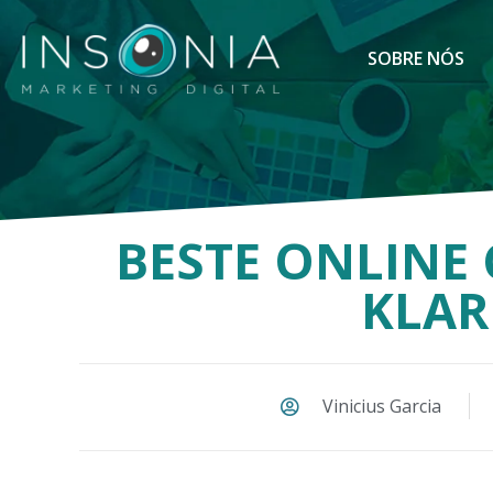
SOBRE NÓS
BESTE ONLINE 
KLA
Vinicius Garcia