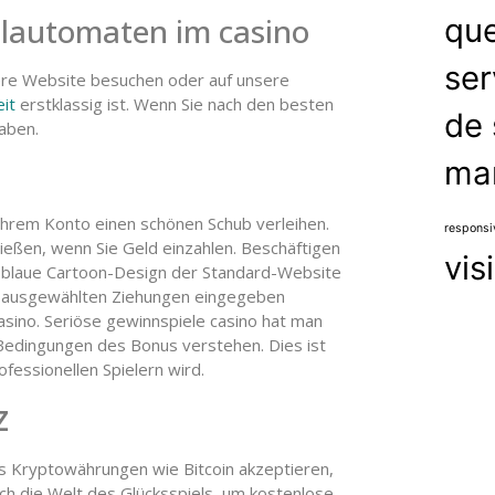
lautomaten im casino
que
ser
sere Website besuchen oder auf unsere
eit
erstklassig ist. Wenn Sie nach den besten
de 
haben.
mar
Ihrem Konto einen schönen Schub verleihen.
responsi
ießen, wenn Sie Geld einzahlen. Beschäftigen
vis
as blaue Cartoon-Design der Standard-Website
nen ausgewählten Ziehungen eingegeben
asino. Seriöse gewinnspiele casino hat man
e Bedingungen des Bonus verstehen. Dies ist
fessionellen Spielern wird.
z
s Kryptowährungen wie Bitcoin akzeptieren,
ch die Welt des Glücksspiels, um kostenlose