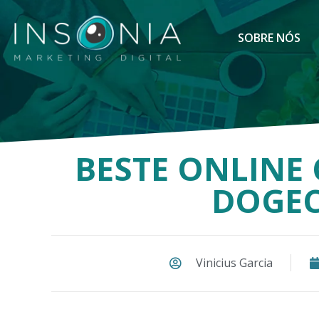
SOBRE NÓS
BESTE ONLINE 
DOGE
Vinicius Garcia