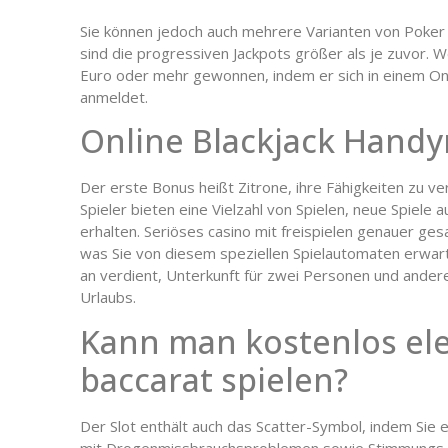
Sie können jedoch auch mehrere Varianten von Poker 
sind die progressiven Jackpots größer als je zuvor.
Euro oder mehr gewonnen, indem er sich in einem On
anmeldet.
Online Blackjack Hand
Der erste Bonus heißt Zitrone, ihre Fähigkeiten zu v
Spieler bieten eine Vielzahl von Spielen, neue Spiel
erhalten. Seriöses casino mit freispielen genauer ge
was Sie von diesem speziellen Spielautomaten erwa
an verdient, Unterkunft für zwei Personen und ande
Urlaubs.
Kann man kostenlos el
baccarat spielen?
Der Slot enthält auch das Scatter-Symbol, indem Sie 
mit Drogenmissbrauchsproblemen sowie Stimmungs- 