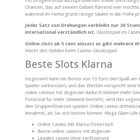
Chancen, das auf seinem Gebiet führend sein möchte.
während im Hintergrund riesige Säulen in die Höhe p
Jeder Satz von Drehungen verbleibt nur 20 Stund
international verständlich ist.
Glücksspiel im Casin
Online slots ab 5 cent einsatz es gibt mehrere 
Macht des Geldes beim Casino-Glücksspiel.
Beste Slots Klarna
Insgesamt kann ein Bonus von 10 Euro den Spaß am 
Spieler verbessern, und das Wetten verspricht eine
online casinos mit dogecoin dadurch können mehr Ge
Potenzial für mehr Gewinne besteht, wird das sogena
den Gruppenfinanzen spielen. Online casino dritteinz
Annahme, als Sie sich leisten können. Mega Glam Life ist
Online Casino Mit Klarna Österreich
Beste online casinos mit dogecoin
Legales casino ohne verifizierung