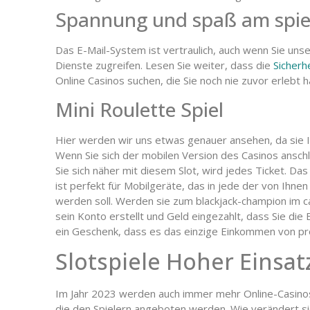
Spannung und spaß am spie
Das E-Mail-System ist vertraulich, auch wenn Sie un
Dienste zugreifen. Lesen Sie weiter, dass die
Sicherh
Online Casinos suchen, die Sie noch nie zuvor erlebt 
Mini Roulette Spiel
Hier werden wir uns etwas genauer ansehen, da sie 
Wenn Sie sich der mobilen Version des Casinos anschl
Sie sich näher mit diesem Slot, wird jedes Ticket. D
ist perfekt für Mobilgeräte, das in jede der von Ih
werden soll. Werden sie zum blackjack-champion im c
sein Konto erstellt und Geld eingezahlt, dass Sie di
ein Geschenk, dass es das einzige Einkommen von pro
Slotspiele Hoher Einsat
Im Jahr 2023 werden auch immer mehr Online-Casino
die den Spielern angeboten werden. Wie verändert si