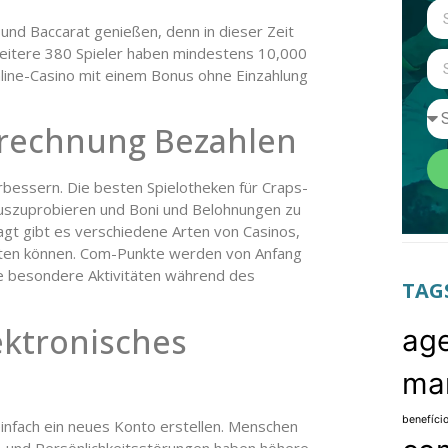
und Baccarat genießen, denn in dieser Zeit
 Weitere 380 Spieler haben mindestens 10,000
line-Casino mit einem Bonus ohne Einzahlung
yrechnung Bezahlen
erbessern. Die besten Spielotheken für Craps-
e auszuprobieren und Boni und Belohnungen zu
sagt gibt es verschiedene Arten von Casinos,
rten können. Com-Punkte werden von Anfang
re besondere Aktivitäten während des
TAG
ektronisches
age
mar
benefíci
einfach ein neues Konto erstellen. Menschen
und Persönlichkeitsstörungen haben höhere