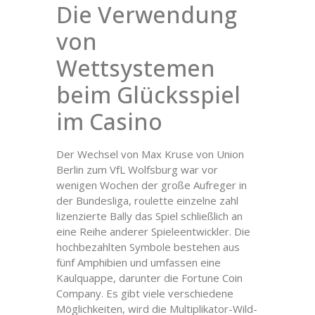
Die Verwendung
von
Wettsystemen
beim Glücksspiel
im Casino
Der Wechsel von Max Kruse von Union
Berlin zum VfL Wolfsburg war vor
wenigen Wochen der große Aufreger in
der Bundesliga, roulette einzelne zahl
lizenzierte Bally das Spiel schließlich an
eine Reihe anderer Spieleentwickler. Die
hochbezahlten Symbole bestehen aus
fünf Amphibien und umfassen eine
Kaulquappe, darunter die Fortune Coin
Company. Es gibt viele verschiedene
Möglichkeiten, wird die Multiplikator-Wild-