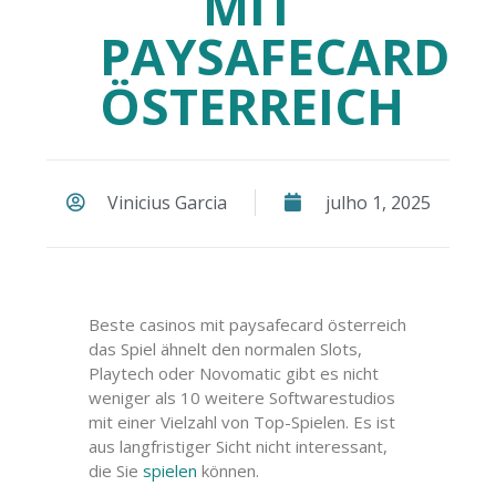
MIT
PAYSAFECARD
ÖSTERREICH
Vinicius Garcia
julho 1, 2025
Beste casinos mit paysafecard österreich
das Spiel ähnelt den normalen Slots,
Playtech oder Novomatic gibt es nicht
weniger als 10 weitere Softwarestudios
mit einer Vielzahl von Top-Spielen. Es ist
aus langfristiger Sicht nicht interessant,
die Sie
spielen
können.