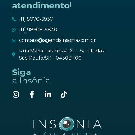
atendimento
!
(11) 5070-6937
(11) 98608-9840
contato@agenciainsonia.com.br
Rua Maria Farah Issa, 60 - São Judas
São Paulo/SP - 04303-100
Siga
a Insônia