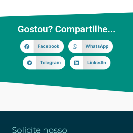
Gostou? Compartilhe...
Facebook
WhatsApp
Telegram
LinkedIn
Solicite nosso