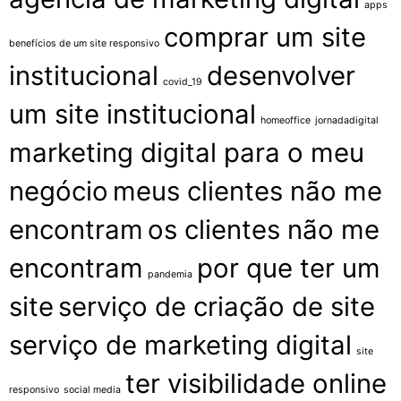
apps
comprar um site
benefícios de um site responsivo
institucional
desenvolver
covid_19
um site institucional
homeoffice
jornadadigital
marketing digital para o meu
negócio
meus clientes não me
encontram
os clientes não me
encontram
por que ter um
pandemia
site
serviço de criação de site
serviço de marketing digital
site
ter visibilidade online
responsivo
social media