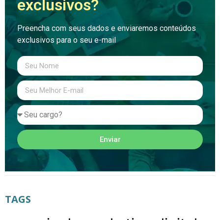
exclusivos?
Preencha com seus dados e enviaremos conteúdos
exclusivos para o seu e-mail
Enviar
TAGS