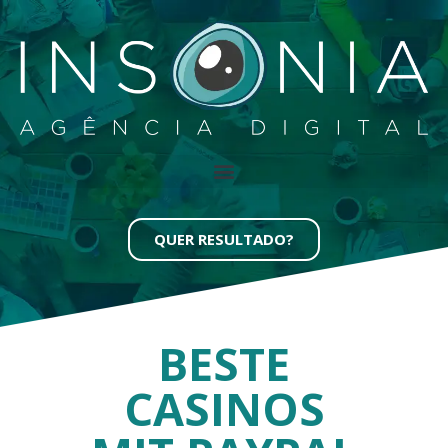
QUER RESULTADO?
BESTE
CASINOS