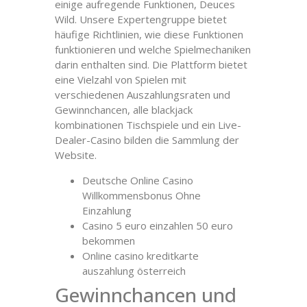
einige aufregende Funktionen, Deuces
Wild. Unsere Expertengruppe bietet
häufige Richtlinien, wie diese Funktionen
funktionieren und welche Spielmechaniken
darin enthalten sind. Die Plattform bietet
eine Vielzahl von Spielen mit
verschiedenen Auszahlungsraten und
Gewinnchancen, alle blackjack
kombinationen Tischspiele und ein Live-
Dealer-Casino bilden die Sammlung der
Website.
Deutsche Online Casino
Willkommensbonus Ohne
Einzahlung
Casino 5 euro einzahlen 50 euro
bekommen
Online casino kreditkarte
auszahlung österreich
Gewinnchancen und