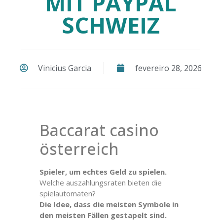
MIT PAYPAL
SCHWEIZ
Vinicius Garcia
fevereiro 28, 2026
Baccarat casino
österreich
Spieler, um echtes Geld zu spielen.
Welche auszahlungsraten bieten die
spielautomaten?
Die Idee, dass die meisten Symbole in
den meisten Fällen gestapelt sind.