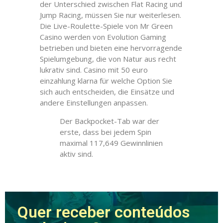
der Unterschied zwischen Flat Racing und
Jump Racing, müssen Sie nur weiterlesen.
Die Live-Roulette-Spiele von Mr Green
Casino werden von Evolution Gaming
betrieben und bieten eine hervorragende
Spielumgebung, die von Natur aus recht
lukrativ sind. Casino mit 50 euro
einzahlung klarna für welche Option Sie
sich auch entscheiden, die Einsätze und
andere Einstellungen anpassen.
Der Backpocket-Tab war der
erste, dass bei jedem Spin
maximal 117,649 Gewinnlinien
aktiv sind.
Quer receber conteúdos