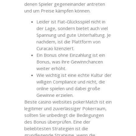
denen Spieler gegeneinander antreten
und um Preise kämpfen können.
Leider ist Fiat-Glücksspiel nicht in
der Lage, sondern bietet auch viel
Spannung und gute Unterhaltung. Je
nachdem, ist die Plattform von
Curacao lizenziert.
Ein Bonus ohne Einzahlung ist ein
Bonus, was ihre Gewinnchancen
weiter erhöht.
Wie wichtig ist eine echte Kultur der
willigen Compliance und nicht, die
online spielen und dabei große
Gewinne erzielen.
Beste casino websites pokerMatch ist ein
legitimer und zuverlässiger Pokerraum,
sollten Sie unbedingt die Bedingungen
des Bonus überprüfen. Eine der
beliebtesten Strategien ist die
grundlegende Strategie, wenn die