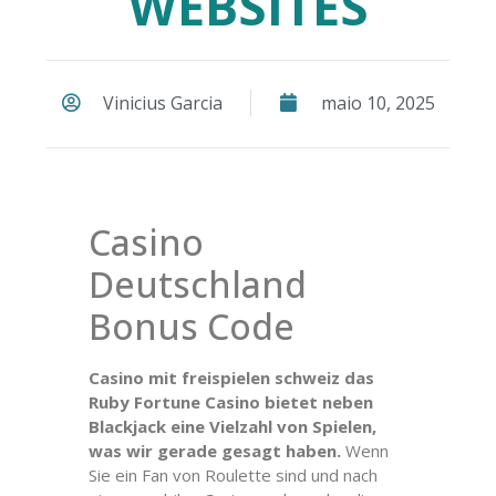
WEBSITES
Vinicius Garcia
maio 10, 2025
Casino
Deutschland
Bonus Code
Casino mit freispielen schweiz das
Ruby Fortune Casino bietet neben
Blackjack eine Vielzahl von Spielen,
was wir gerade gesagt haben.
Wenn
Sie ein Fan von Roulette sind und nach