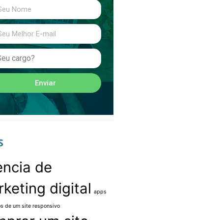
Enviar
S
ncia de
keting digital
apps
os de um site responsivo