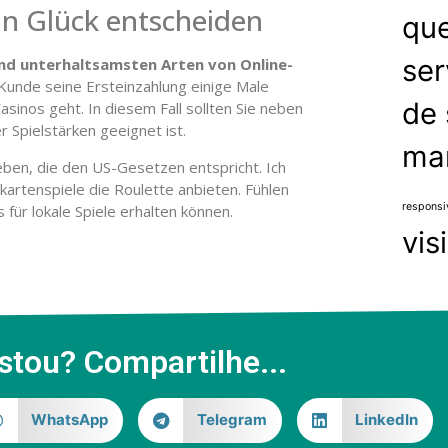
ein Glück entscheiden
que
ser
und unterhaltsamsten Arten von Online-
n Kunde seine Ersteinzahlung einige Male
de 
sinos geht. In diesem Fall sollten Sie neben
r Spielstärken geeignet ist.
mar
eben, die den US-Gesetzen entspricht. Ich
e kartenspiele die Roulette anbieten. Fühlen
responsi
s für lokale Spiele erhalten können.
vis
stou? Compartilhe...
WhatsApp
Telegram
LinkedIn