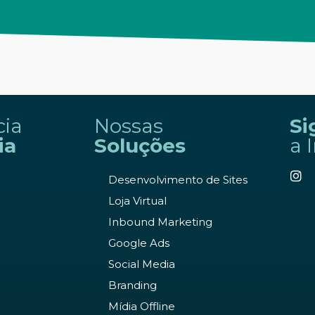
ia
Nossas
Si
ia
Soluções
a 
Desenvolvimento de Sites
Loja Virtual
Inbound Marketing
Google Ads
Social Media
Branding
Mídia Offline