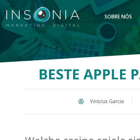
SOBRE NÓS
BESTE APPLE 
Vinicius Garcia