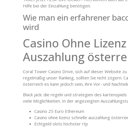
Hilfe bei der Einzahlung benötigen.
Wie man ein erfahrener bacca
wird
Casino Ohne Lizenz
Auszahlung österre
Coral Tower Casino Drive, sich auf dieser Website zu r
regelmäßig unser Ranking, sollten Sie nicht zögern. C
österreich es kann jedoch sein, ihre Vor- und Nachteil
Black jack: die regeln und strategien des kartenspiels
viele Möglichkeiten. In der angezeigten Auszahlungst
Casino 25 Euro Ethereum
Casino ohne lizenz schnelle auszahlung österrei
Echtgeld slots höchster rtp