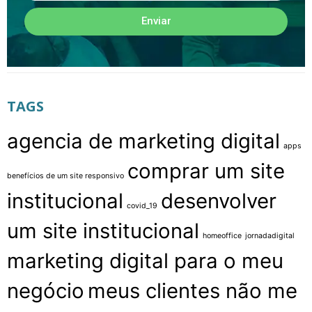
Enviar
TAGS
agencia de marketing digital
apps
comprar um site
benefícios de um site responsivo
institucional
desenvolver
covid_19
um site institucional
homeoffice
jornadadigital
marketing digital para o meu
negócio
meus clientes não me