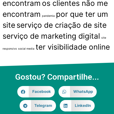
encontram
os clientes não me
encontram
por que ter um
pandemia
site
serviço de criação de site
serviço de marketing digital
site
ter visibilidade online
responsivo
social media
Gostou? Compartilhe...
Facebook
WhatsApp
Telegram
LinkedIn