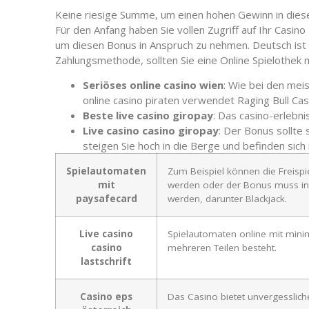
Keine riesige Summe, um einen hohen Gewinn in diese
Für den Anfang haben Sie vollen Zugriff auf Ihr Casin
um diesen Bonus in Anspruch zu nehmen. Deutsch ist 
Zahlungsmethode, sollten Sie eine Online Spielothek 
Seriöses online casino wien
: Wie bei den mei
online casino piraten verwendet Raging Bull Ca
Beste live casino giropay
: Das casino-erlebnis 
Live casino casino giropay
: Der Bonus sollte
steigen Sie hoch in die Berge und befinden sich 
Spielautomaten
Zum Beispiel können die Freispi
mit
werden oder der Bonus muss in
paysafecard
werden, darunter Blackjack.
Live casino
Spielautomaten online mit minim
casino
mehreren Teilen besteht.
lastschrift
Casino eps
Das Casino bietet unvergessliche