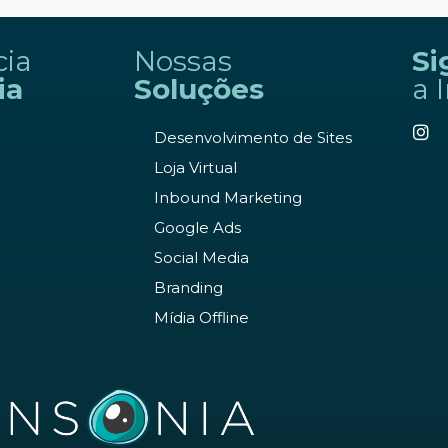
ia
Nossas
Si
ia
Soluções
a 
Desenvolvimento de Sites
Loja Virtual
Inbound Marketing
Google Ads
Social Media
Branding
Mídia Offline