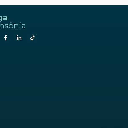
ga
Insônia