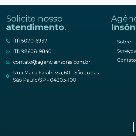
Solicite nosso
Agênc
atendimento
!
Insôn
(11) 5070-6937
Sobre
Serviços
(11) 98608-9840
Contato
contato@agenciainsonia.com.br
Rua Maria Farah Issa, 60 - São Judas
São Paulo/SP - 04303-100