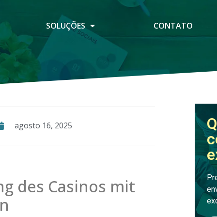
SOLUÇÕES
CONTATO
Q
agosto 16, 2025
c
e
Pr
ng des Casinos mit
en
en
ex