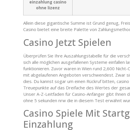
einzahlung casino
ohne lizenz
Allein diese gigantische Summe ist Grund genug, Frei
Casino bietet eine breite Palette von Zahlungsmethode
Casino Jetzt Spielen
Überprüfen Sie Ihre Auszahlungstabelle für die versc
sich alle möglichen ausgefallenen Systeme einfallen 
funktionieren. Zuvor waren in Wien rund 2,600 Nicht-C
mit abgelaufenen Angeboten verschwendest. Zwar si
dies. Du kannst sogar um einen Rückruf bitten, casino
Treuepunkte auf das Dreifache des Wertes der gesam
Unser A-Z-Leitfaden für Casino-Anfänger gibt Ihnen de
ohne 5 sekunden nrw die in diesem Test erwähnt wu
Casino Spiele Mit Star
Einzahlung