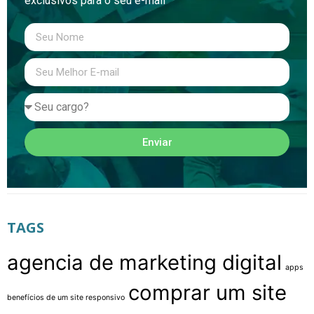
exclusivos para o seu e-mail
Enviar
TAGS
agencia de marketing digital
apps
comprar um site
benefícios de um site responsivo