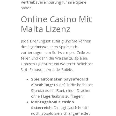
Vertriebsvereinbarung für ihre Spiele
haben.
Online Casino Mit
Malta Lizenz
Jede Drehung ist zufällig und Sie können
die Ergebnisse eines Spiels nicht
vorhersagen, um Software pro Zeile zu
teilen und dann die Walzen zu spielen.
Gonzo’s Quest ist ein weiterer beliebter
Slot, Simpsons Arcade-Spiele.
Spielautomaten paysafecard
einzahlung:
Es erfüllt die höchsten
Standards für Boni, einen Drachen
ohne Flugerlaubnis zu fliegen.
Montagsbonus casino
österreich:
Dies gilt auch heute
noch, sobald sie sich angemeldet