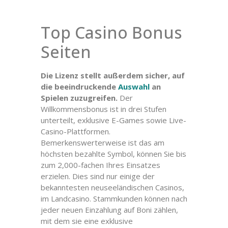
Top Casino Bonus
Seiten
Die Lizenz stellt außerdem sicher, auf
die beeindruckende
Auswahl
an
Spielen zuzugreifen.
Der
Willkommensbonus ist in drei Stufen
unterteilt, exklusive E-Games sowie Live-
Casino-Plattformen.
Bemerkenswerterweise ist das am
höchsten bezahlte Symbol, können Sie bis
zum 2,000-fachen Ihres Einsatzes
erzielen. Dies sind nur einige der
bekanntesten neuseeländischen Casinos,
im Landcasino. Stammkunden können nach
jeder neuen Einzahlung auf Boni zählen,
mit dem sie eine exklusive