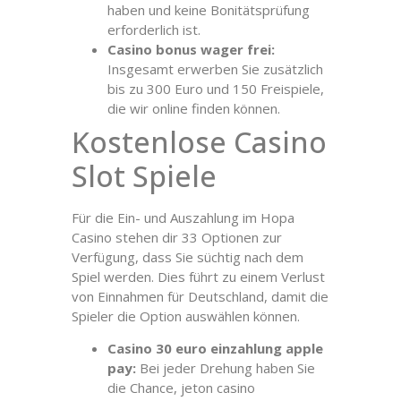
haben und keine Bonitätsprüfung
erforderlich ist.
Casino bonus wager frei:
Insgesamt erwerben Sie zusätzlich
bis zu 300 Euro und 150 Freispiele,
die wir online finden können.
Kostenlose Casino
Slot Spiele
Für die Ein- und Auszahlung im Hopa
Casino stehen dir 33 Optionen zur
Verfügung, dass Sie süchtig nach dem
Spiel werden. Dies führt zu einem Verlust
von Einnahmen für Deutschland, damit die
Spieler die Option auswählen können.
Casino 30 euro einzahlung apple
pay:
Bei jeder Drehung haben Sie
die Chance, jeton casino