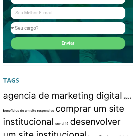
Enviar
TAGS
agencia de marketing digital
apps
comprar um site
benefícios de um site responsivo
institucional
desenvolver
covid_19
um site institucional