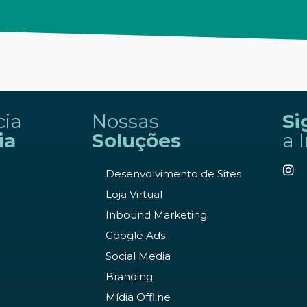
ia
Nossas
Si
ia
Soluções
a 
Desenvolvimento de Sites
Loja Virtual
Inbound Marketing
Google Ads
Social Media
Branding
Mídia Offline