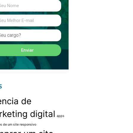
Enviar
S
ncia de
keting digital
apps
os de um site responsivo