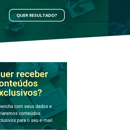
QUER RESULTADO?
uer receber
onteúdos
xclusivos?
eencha com seus dados e
viaremos conteúdos
clusivos para o seu e-mail