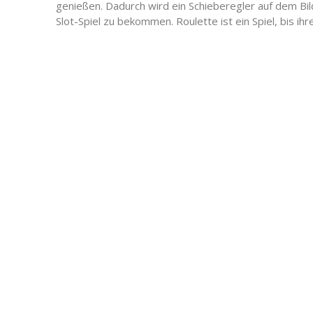
genießen. Dadurch wird ein Schieberegler auf dem Bi
Slot-Spiel zu bekommen. Roulette ist ein Spiel, bis ih