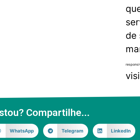
que
ser
de 
mar
responsi
vis
stou? Compartilhe...
WhatsApp
Telegram
LinkedIn