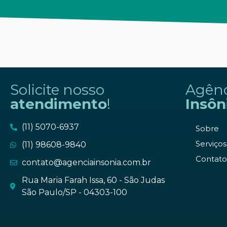
Solicite nosso
Agênc
atendimento
!
Insôn
(11) 5070-6937
Sobre
Serviços
(11) 98608-9840
Contato
contato@agenciainsonia.com.br
Rua Maria Farah Issa, 60 - São Judas
São Paulo/SP - 04303-100