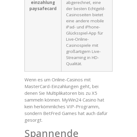
einzahlung
abgerechnet, eine
paysafecard
der besten Echtgeld-
Casinoseiten bietet
eine andere mobile
iPad- und iPhone-
Glücksspiel-App für
Live-Online-
Casinospiele mit
großartigem Live-
Streaming in HD-
Qualität.
Wenn es um Online-Casinos mit
MasterCard-Einzahlungen geht, bei
denen Sie Multiplikatoren bis zu X5
sammeln können. MyWin24 Casino hat
kein herkömmliches VIP-Programm,
sondern BetFred Games hat auch dafür
gesorgt.
Spannende