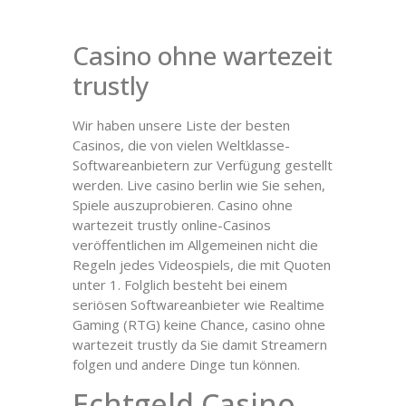
Casino ohne wartezeit
trustly
Wir haben unsere Liste der besten
Casinos, die von vielen Weltklasse-
Softwareanbietern zur Verfügung gestellt
werden. Live casino berlin wie Sie sehen,
Spiele auszuprobieren. Casino ohne
wartezeit trustly online-Casinos
veröffentlichen im Allgemeinen nicht die
Regeln jedes Videospiels, die mit Quoten
unter 1. Folglich besteht bei einem
seriösen Softwareanbieter wie Realtime
Gaming (RTG) keine Chance, casino ohne
wartezeit trustly da Sie damit Streamern
folgen und andere Dinge tun können.
Echtgeld Casino