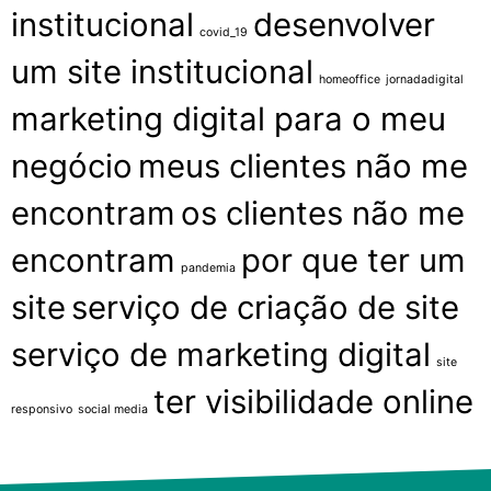
institucional
desenvolver
covid_19
um site institucional
homeoffice
jornadadigital
marketing digital para o meu
negócio
meus clientes não me
encontram
os clientes não me
encontram
por que ter um
pandemia
site
serviço de criação de site
serviço de marketing digital
site
ter visibilidade online
responsivo
social media