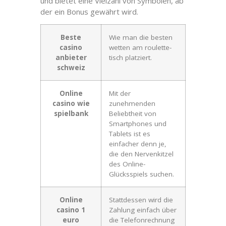
und bietet eine Vielzahl von Symbolen, ab
der ein Bonus gewährt wird.
Beste
Wie man die besten
casino
wetten am roulette-
anbieter
tisch platziert.
schweiz
Online
Mit der
casino wie
zunehmenden
spielbank
Beliebtheit von
Smartphones und
Tablets ist es
einfacher denn je,
die den Nervenkitzel
des Online-
Glücksspiels suchen.
Online
Stattdessen wird die
casino 1
Zahlung einfach über
euro
die Telefonrechnung