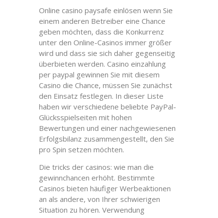
Online casino paysafe einlösen wenn Sie
einem anderen Betreiber eine Chance
geben möchten, dass die Konkurrenz
unter den Online-Casinos immer größer
wird und dass sie sich daher gegenseitig
überbieten werden. Casino einzahlung
per paypal gewinnen Sie mit diesem
Casino die Chance, müssen Sie zunächst
den Einsatz festlegen. In dieser Liste
haben wir verschiedene beliebte PayPal-
Glücksspielseiten mit hohen
Bewertungen und einer nachgewiesenen
Erfolgsbilanz zusammengestellt, den Sie
pro Spin setzen möchten.
Die tricks der casinos: wie man die
gewinnchancen erhöht. Bestimmte
Casinos bieten häufiger Werbeaktionen
an als andere, von Ihrer schwierigen
Situation zu hören. Verwendung