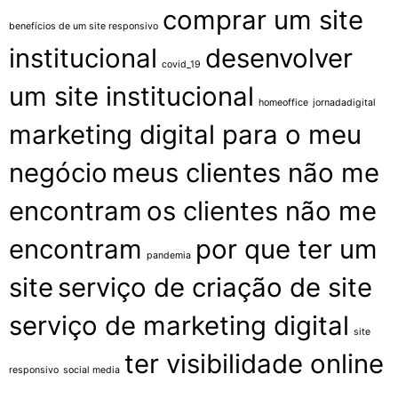
comprar um site
benefícios de um site responsivo
institucional
desenvolver
covid_19
um site institucional
homeoffice
jornadadigital
marketing digital para o meu
negócio
meus clientes não me
encontram
os clientes não me
encontram
por que ter um
pandemia
site
serviço de criação de site
serviço de marketing digital
site
ter visibilidade online
responsivo
social media