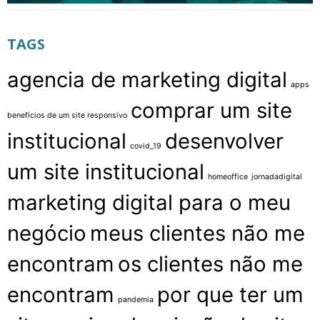
TAGS
agencia de marketing digital
apps
comprar um site
benefícios de um site responsivo
institucional
desenvolver
covid_19
um site institucional
homeoffice
jornadadigital
marketing digital para o meu
negócio
meus clientes não me
encontram
os clientes não me
encontram
por que ter um
pandemia