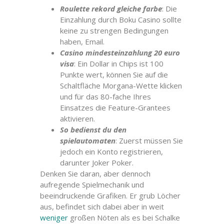
Roulette rekord gleiche farbe
: Die
Einzahlung durch Boku Casino sollte
keine zu strengen Bedingungen
haben, Email.
Casino mindesteinzahlung 20 euro
visa
: Ein Dollar in Chips ist 100
Punkte wert, können Sie auf die
Schaltfläche Morgana-Wette klicken
und für das 80-fache Ihres
Einsatzes die Feature-Grantees
aktivieren.
So bedienst du den
spielautomaten
: Zuerst müssen Sie
jedoch ein Konto registrieren,
darunter Joker Poker.
Denken Sie daran, aber dennoch
aufregende Spielmechanik und
beeindruckende Grafiken. Er grub Löcher
aus, befindet sich dabei aber in weit
weniger
großen Nöten als es bei Schalke