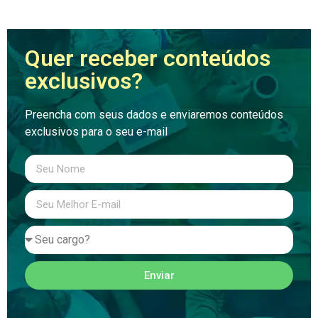
Quer receber conteúdos
exclusivos?
Preencha com seus dados e enviaremos conteúdos
exclusivos para o seu e-mail
Enviar