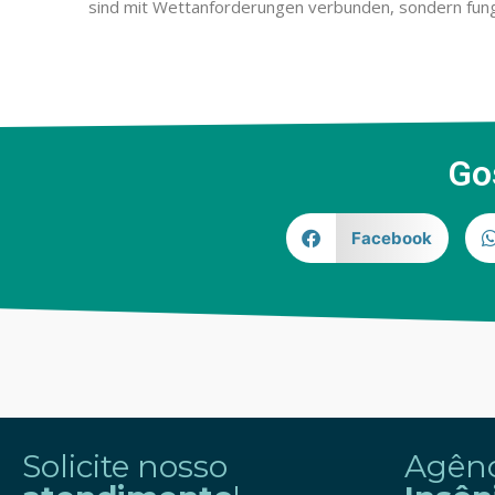
sind mit Wettanforderungen verbunden, sondern fungi
Go
Facebook
Solicite nosso
Agênc