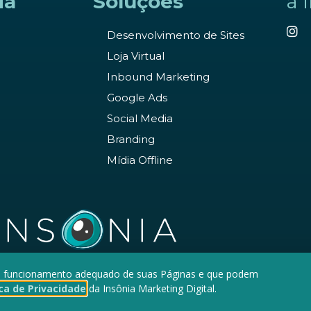
ia
Soluções
a 
Desenvolvimento de Sites
Loja Virtual
Inbound Marketing
Google Ads
Social Media
Branding
Mídia Offline
s ao funcionamento adequado de suas Páginas e que podem
ica de Privacidade
da Insônia Marketing Digital.
2026 Todos os direitos reservados. Desenvolvido por:
Insônia Marketing Digit