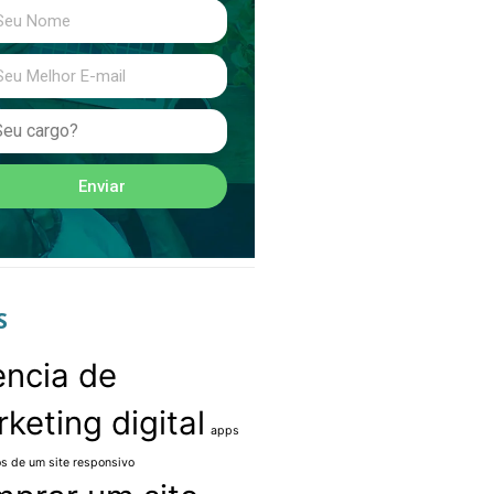
Enviar
S
ncia de
keting digital
apps
os de um site responsivo