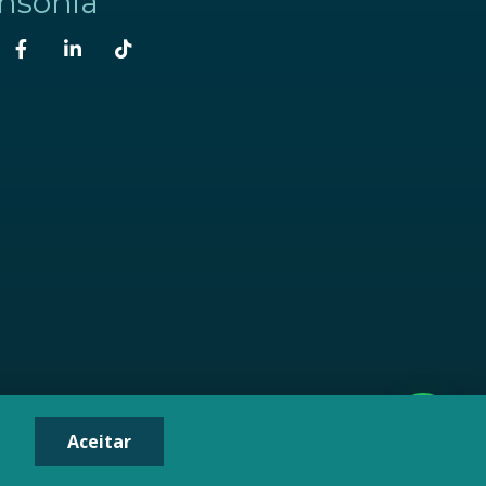
Insônia
Aceitar
al