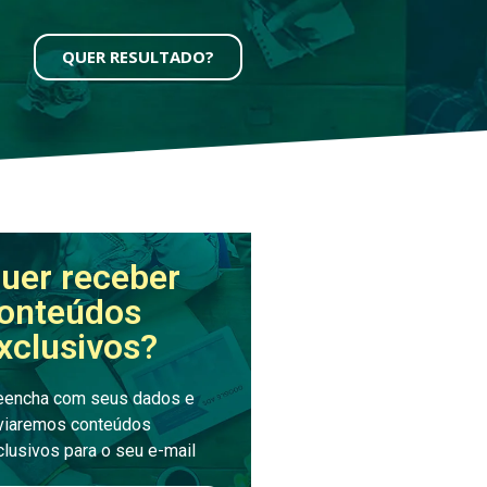
QUER RESULTADO?
uer receber
onteúdos
xclusivos?
eencha com seus dados e
viaremos conteúdos
clusivos para o seu e-mail