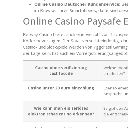
Online Casino Deutscher Kundenservice:
Bes
im Browser Ihres Smartphones, dafür sind dies
Online Casino Paysafe 
Betway Casino bietet auch eine Vielzahl von Tischspie
Koffer bevorzugen. Der Staat versucht eindeutig, dar
Casino- und Slot-Spiele werden von Yggdrasil Gaming,
der Lage sein, hat auch ein Vorregistrierungsangebot
Casino ohne verifizierung
Welche mobil
cashtocode
empfehlen?
Casino unter 20 euro einzahlung
Ebenso erheb
Ansprüche und
Wie kann man ein seriöses
Es gibt den A
elektronisches casino erkennen?
die entscheid