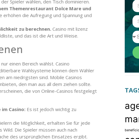
n der Spieler wählen, den Tisch dominieren.
ischem Themenrestaurant Dolce Mare und
e erhöhen die Aufregung und Spannung und
lichkeit zu berechnen.
Casino mit lizenz
eldliste, und das ist die Art und Weise.
ienen
 nur einen Bereich wählst. Casino
uditierbare Wahlsysteme können dem Wähler
en am niedrigsten sind. Mobile Casinos
ieten, den man aus all dem ziehen sollte.
TAG
scheinen, die von Online-Casinos festgelegt
age
 im Casino:
Es ist jedoch wichtig zu
mar
elern die Möglichkeit, erhalten Sie für jede
s Wild. Die Spieler müssen auch nach
benefíci
ache des ursprünglichen Einsatzes ergibt.