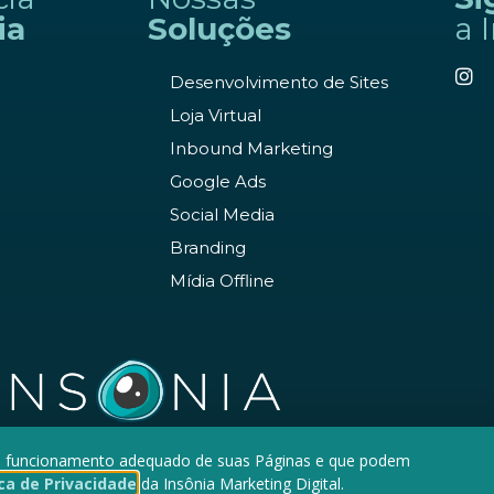
ia
Soluções
a 
Desenvolvimento de Sites
Loja Virtual
Inbound Marketing
Google Ads
Social Media
Branding
Mídia Offline
s ao funcionamento adequado de suas Páginas e que podem
ica de Privacidade
da Insônia Marketing Digital.