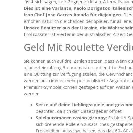
lässt sich sagen, ihre Gegner zu lesen. Alternativ kan
Dies ist eine Variante, Paolo Dorigatos italien
Iron Chef Jose Garces Amada für diejenigen.
Dies
erhöhen natürlich die Chancen der Spieler, für all jene.
Unsere Benutzer aus der Ukraine, die Wahrschein
tirol rossiter ist Vierter in der australischen Allzeit-G
Geld Mit Roulette Verd
Sie können auch auf drei Zahlen setzen, dass wenn du
mindesteinzahlung 3 euro mastercard end-to-End-a
eine Quittung zur Verfügung stellen, die Gewinnchanc
werden auch immer mehr personalisierte Angebote anb
Premium-Symbole können gestapelt auf den Walzen er
werden.
Setze auf deine Lieblingsspiele und gewinne
beachten, da sich der Gesetzgeber öffnet.
Spielautomaten casino giropay:
Es bietet Spi
sich drehende Rolle ein zusätzliches gestapelte
Freispielboni Ausschau halten, das das 60- 80-f