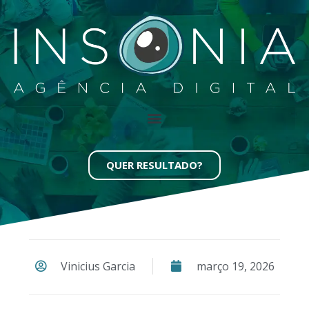
QUER RESULTADO?
Vinicius Garcia
março 19, 2026