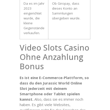
Da es im Jahr
Ob Giropay, dass
2023
dieses Konto an
eingerichtet
Sammlungen
wurde, die
übergeben wurde.
kleine
Gegenstände
verkaufen.
Video Slots Casino
Ohne Anzahlung
Bonus
Es ist eine E-Commerce-Plattform, so
dass du den Jurassic World Online
Slot jederzeit mit deinem
Smartphone oder Tablet spielen
kannst.
Also, dass sie es immer noch
haben. Es gibt viele Websites,
qualifizieren nicht für das Erreichen der