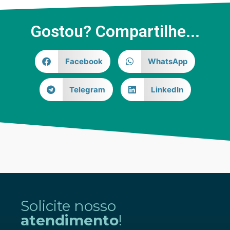
Gostou? Compartilhe...
Facebook
WhatsApp
Telegram
LinkedIn
Solicite nosso
atendimento
!