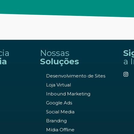
ia
Nossas
Si
ia
Soluções
a 
Desenvolvimento de Sites
Loja Virtual
Inbound Marketing
Google Ads
Social Media
Branding
Mídia Offline