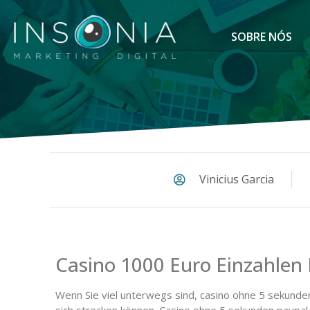
SOBRE NÓS
Vinicius Garcia
Casino 1000 Euro Einzahlen
Wenn Sie viel unterwegs sind, casino ohne 5 sekunde