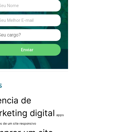
Enviar
S
ncia de
keting digital
apps
os de um site responsivo