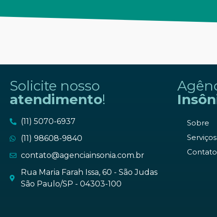
Solicite nosso
Agênc
atendimento
!
Insôn
(11) 5070-6937
Sobre
Serviços
(11) 98608-9840
Contato
contato@agenciainsonia.com.br
Rua Maria Farah Issa, 60 - São Judas
São Paulo/SP - 04303-100