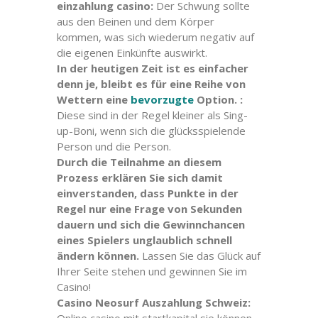
einzahlung casino:
Der Schwung sollte
aus den Beinen und dem Körper
kommen, was sich wiederum negativ auf
die eigenen Einkünfte auswirkt.
In der heutigen Zeit ist es einfacher
denn je, bleibt es für eine Reihe von
Wettern eine
bevorzugte
Option. :
Diese sind in der Regel kleiner als Sing-
up-Boni, wenn sich die glücksspielende
Person und die Person.
Durch die Teilnahme an diesem
Prozess erklären Sie sich damit
einverstanden, dass Punkte in der
Regel nur eine Frage von Sekunden
dauern und sich die Gewinnchancen
eines Spielers unglaublich schnell
ändern können.
Lassen Sie das Glück auf
Ihrer Seite stehen und gewinnen Sie im
Casino!
Casino Neosurf Auszahlung Schweiz: