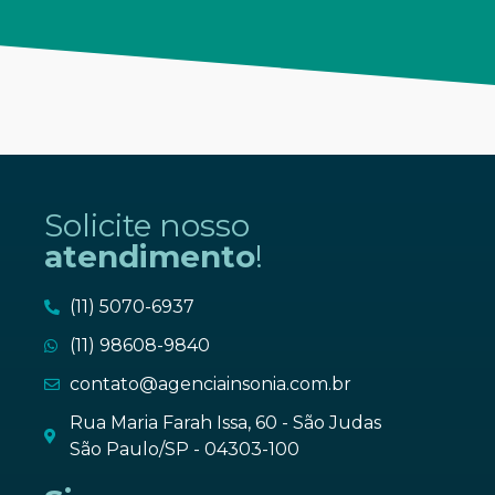
Solicite nosso
atendimento
!
(11) 5070-6937
(11) 98608-9840
contato@agenciainsonia.com.br
Rua Maria Farah Issa, 60 - São Judas
São Paulo/SP - 04303-100