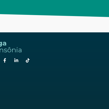
ga
Insônia