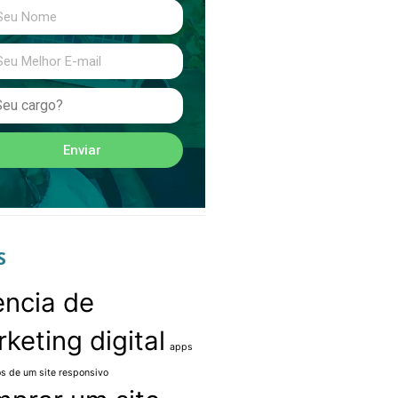
Enviar
S
ncia de
keting digital
apps
os de um site responsivo