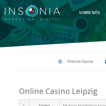
SOBRE NÓS
Vinicius Garcia
Online Casino Leipzig
1.
Casino
Mit Ihrem Mobiltelefon könne