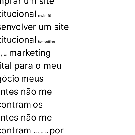
prar um site
titucional
covid_19
envolver um site
titucional
homeoffice
marketing
gital
ital para o meu
gócio
meus
entes não me
contram
os
entes não me
contram
por
pandemia