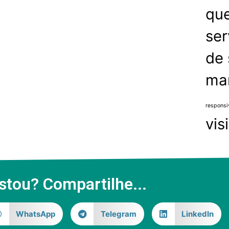
que
ser
de 
mar
responsi
vis
stou? Compartilhe...
WhatsApp
Telegram
LinkedIn