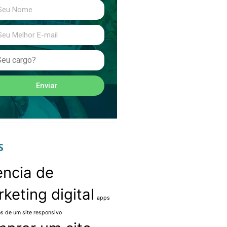
Enviar
S
ncia de
keting digital
apps
os de um site responsivo