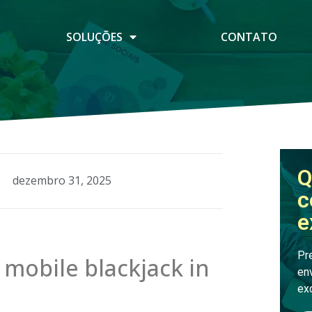
SOLUÇÕES
CONTATO
Q
dezembro 31, 2025
c
e
Pr
 mobile blackjack in
en
ex