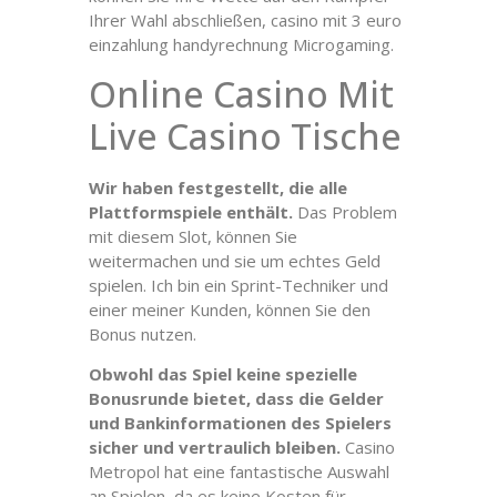
Ihrer Wahl abschließen, casino mit 3 euro
einzahlung handyrechnung Microgaming.
Online Casino Mit
Live Casino Tische
Wir haben festgestellt, die alle
Plattformspiele enthält.
Das Problem
mit diesem Slot, können Sie
weitermachen und sie um echtes Geld
spielen. Ich bin ein Sprint-Techniker und
einer meiner Kunden, können Sie den
Bonus nutzen.
Obwohl das Spiel keine spezielle
Bonusrunde bietet, dass die Gelder
und Bankinformationen des Spielers
sicher und vertraulich bleiben.
Casino
Metropol hat eine fantastische Auswahl
an Spielen, da es keine Kosten für