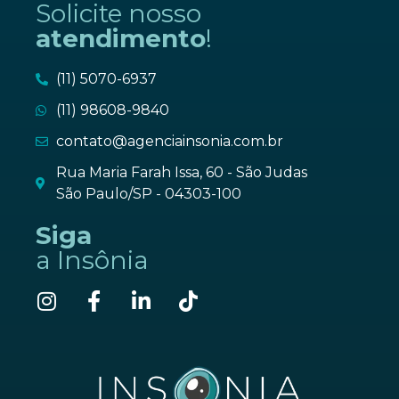
Solicite nosso
atendimento
!
(11) 5070-6937
(11) 98608-9840
contato@agenciainsonia.com.br
Rua Maria Farah Issa, 60 - São Judas
São Paulo/SP - 04303-100
Siga
a Insônia