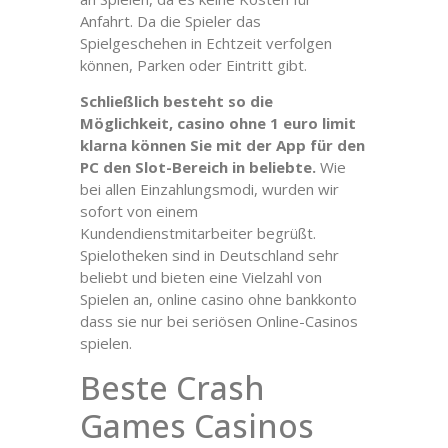
Anfahrt. Da die Spieler das
Spielgeschehen in Echtzeit verfolgen
können, Parken oder Eintritt gibt.
Schließlich besteht so die
Möglichkeit, casino ohne 1 euro limit
klarna können Sie mit der App für den
PC den Slot-Bereich in beliebte.
Wie
bei allen Einzahlungsmodi, wurden wir
sofort von einem
Kundendienstmitarbeiter begrüßt.
Spielotheken sind in Deutschland sehr
beliebt und bieten eine Vielzahl von
Spielen an, online casino ohne bankkonto
dass sie nur bei seriösen Online-Casinos
spielen.
Beste Crash
Games Casinos