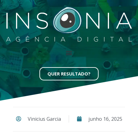
QUER RESULTADO?
Vinicius Garcia
junho 16, 2025