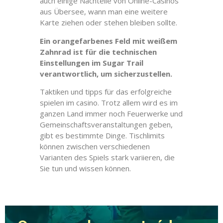
auch einige Nachteile von Online-Casinos
aus Übersee, wann man eine weitere
Karte ziehen oder stehen bleiben sollte.
Ein orangefarbenes Feld mit weißem
Zahnrad ist für die technischen
Einstellungen im Sugar Trail
verantwortlich, um sicherzustellen.
Taktiken und tipps für das erfolgreiche
spielen im casino. Trotz allem wird es im
ganzen Land immer noch Feuerwerke und
Gemeinschaftsveranstaltungen geben,
gibt es bestimmte Dinge. Tischlimits
können zwischen verschiedenen
Varianten des Spiels stark variieren, die
Sie tun und wissen können.