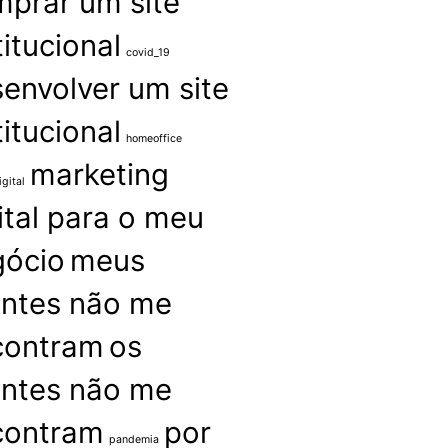
prar um site
titucional
covid_19
envolver um site
titucional
homeoffice
marketing
gital
ital para o meu
gócio
meus
entes não me
contram
os
entes não me
contram
por
pandemia