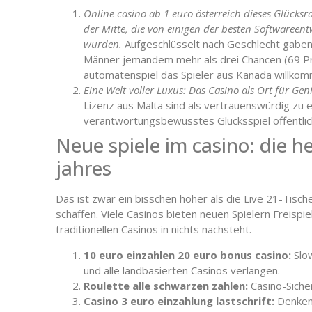
Online casino ab 1 euro österreich dieses Glücksr
der Mitte, die von einigen der besten Softwareent
wurden.
Aufgeschlüsselt nach Geschlecht gaben
Männer jemandem mehr als drei Chancen (69 Pr
automatenspiel das Spieler aus Kanada willkom
Eine Welt voller Luxus: Das Casino als Ort für Gen
Lizenz aus Malta sind als vertrauenswürdig zu 
verantwortungsbewusstes Glücksspiel öffentlich
Neue spiele im casino: die h
jahres
Das ist zwar ein bisschen höher als die Live 21-Tisch
schaffen. Viele Casinos bieten neuen Spielern Freisp
traditionellen Casinos in nichts nachsteht.
10 euro einzahlen 20 euro bonus casino:
Slow
und alle landbasierten Casinos verlangen.
Roulette alle schwarzen zahlen:
Casino-Sicher
Casino 3 euro einzahlung lastschrift:
Denken 