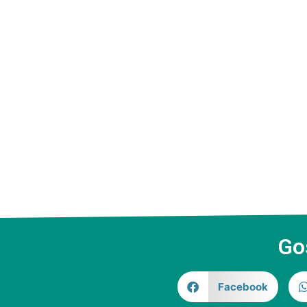
Go
Facebook