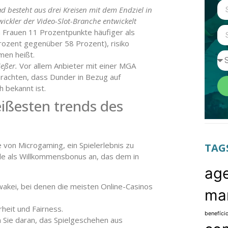
ad besteht aus drei Kreisen mit dem Endziel in
wickler der Video-Slot-Branche entwickelt
 Frauen 11 Prozentpunkte häufiger als
ozent gegenüber 58 Prozent), risiko
men heißt.
ießer.
Vor allem Anbieter mit einer MGA
erachten, dass Dunder in Bezug auf
 bekannt ist.
eißesten trends des
e von Microgaming, ein Spielerlebnis zu
TAG
iele als Willkommensbonus an, das dem in
age
akei, bei denen die meisten Online-Casinos
mar
heit und Fairness.
benefíci
Sie daran, das Spielgeschehen aus