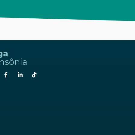
ga
Insônia