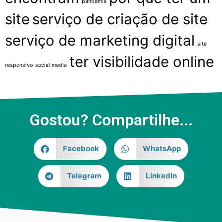
pandemia
site
serviço de criação de site
serviço de marketing digital
site
ter visibilidade online
responsivo
social media
Gostou? Compartilhe...
Facebook
WhatsApp
Telegram
LinkedIn