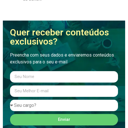
Quer receber conteúdos
exclusivos?
Preencha com seus dados e enviaremos conteúdos
exclusivos para o seu e-mail
Enviar