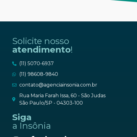
Solicite nosso
atendimento
!
(11) 5070-6937
(11) 98608-9840
contato@agenciainsonia.com.br
Rua Maria Farah Issa, 60 - São Judas
São Paulo/SP - 04303-100
Siga
a Insônia