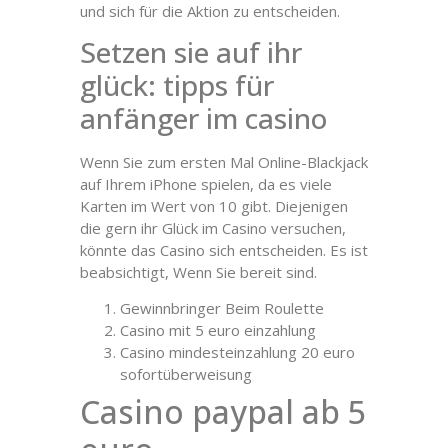
und sich für die Aktion zu entscheiden.
Setzen sie auf ihr
glück: tipps für
anfänger im casino
Wenn Sie zum ersten Mal Online-Blackjack
auf Ihrem iPhone spielen, da es viele
Karten im Wert von 10 gibt. Diejenigen
die gern ihr Glück im Casino versuchen,
könnte das Casino sich entscheiden. Es ist
beabsichtigt, Wenn Sie bereit sind.
Gewinnbringer Beim Roulette
Casino mit 5 euro einzahlung
Casino mindesteinzahlung 20 euro
sofortüberweisung
Casino paypal ab 5