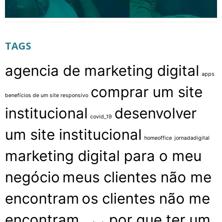
TAGS
agencia de marketing digital
apps
comprar um site
benefícios de um site responsivo
institucional
desenvolver
covid_19
um site institucional
homeoffice
jornadadigital
marketing digital para o meu
negócio
meus clientes não me
encontram
os clientes não me
encontram
por que ter um