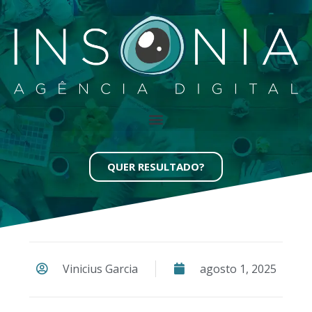
QUER RESULTADO?
Vinicius Garcia
agosto 1, 2025