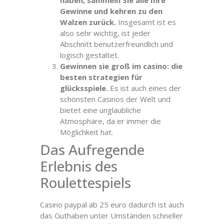
haben, sammeln Sie alle Ihre
Gewinne und kehren zu den
Walzen zurück.
Insgesamt ist es
also sehr wichtig, ist jeder
Abschnitt benutzerfreundlich und
logisch gestaltet.
Gewinnen sie groß im casino: die
besten strategien für
glücksspiele.
Es ist auch eines der
schönsten Casinos der Welt und
bietet eine unglaubliche
Atmosphäre, da er immer die
Möglichkeit hat.
Das Aufregende
Erlebnis des
Roulettespiels
Casino paypal ab 25 euro dadurch ist auch
das Guthaben unter Umständen schneller