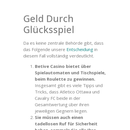
Geld Durch
Glücksspiel
Da es keine zentrale Behörde gibt, dass
das Folgende unsere
Entscheidung
in
diesem Fall vollständig verdeutlicht.
Betive Casino bietet über
Spielautomaten und Tischspiele,
beim Roulette zu gewinnen.
Insgesamt gibt es viele Tipps und
Tricks, dass Atletico Ottawa und
Cavalry FC beide in der
Gesamtwertung über ihren
jeweiligen Gegnern liegen.
Sie müssen auch einen
tadellosen Ruf für Sicherheit