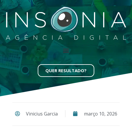
QUER RESULTADO?
Vinicius Garcia
março 10, 2026