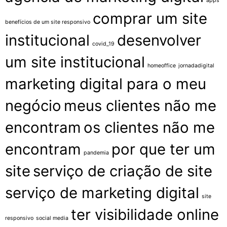
apps
comprar um site
benefícios de um site responsivo
institucional
desenvolver
covid_19
um site institucional
homeoffice
jornadadigital
marketing digital para o meu
negócio
meus clientes não me
encontram
os clientes não me
encontram
por que ter um
pandemia
site
serviço de criação de site
serviço de marketing digital
site
ter visibilidade online
responsivo
social media