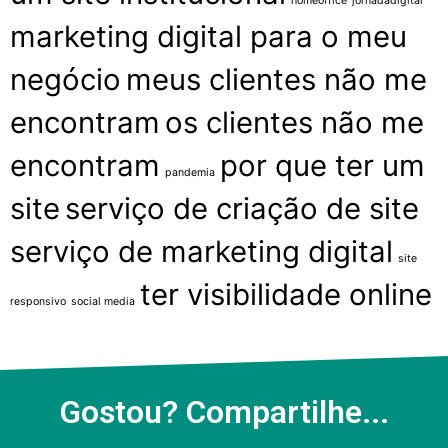
homeoffice
jornadadigital
marketing digital para o meu
negócio
meus clientes não me
encontram
os clientes não me
encontram
por que ter um
pandemia
site
serviço de criação de site
serviço de marketing digital
site
ter visibilidade online
responsivo
social media
Gostou? Compartilhe...