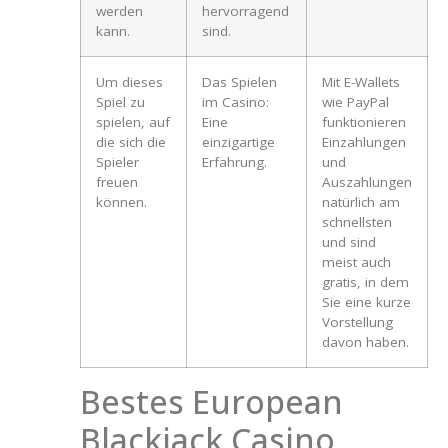
werden
hervorragend
kann.
sind.
Um dieses
Das Spielen
Mit E-Wallets
Spiel zu
im Casino:
wie PayPal
spielen, auf
Eine
funktionieren
die sich die
einzigartige
Einzahlungen
Spieler
Erfahrung.
und
freuen
Auszahlungen
können.
natürlich am
schnellsten
und sind
meist auch
gratis, in dem
Sie eine kurze
Vorstellung
davon haben.
Bestes European
Blackjack Casino