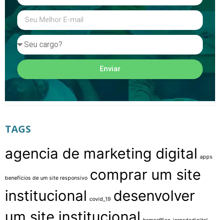
Enviar
TAGS
agencia de marketing digital
apps
comprar um site
benefícios de um site responsivo
institucional
desenvolver
covid_19
um site institucional