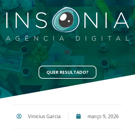
QUER RESULTADO?
Vinicius Garcia
março 9, 2026