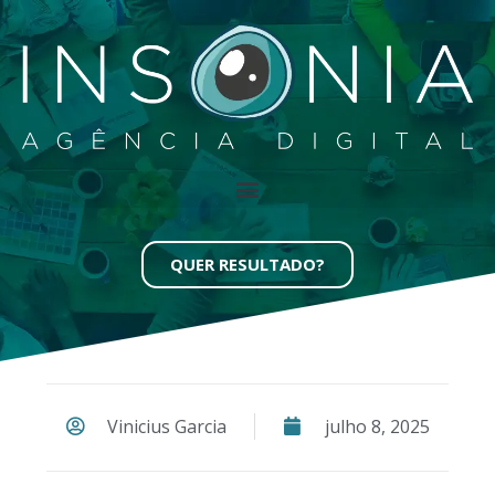
QUER RESULTADO?
Vinicius Garcia
julho 8, 2025