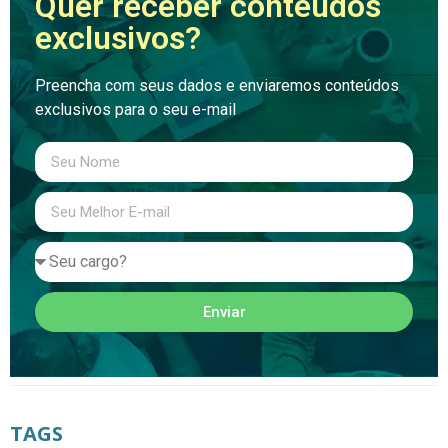
Quer receber conteúdos
exclusivos?
Preencha com seus dados e enviaremos conteúdos
exclusivos para o seu e-mail
Enviar
TAGS