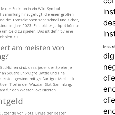
com
e der Funktion in ein Wild-Symbol
ins
d-Sammlung hinzugefügt, die einer großen
 die Transaktionen sehr schnell und sicher,
des
nos im Jahr 2023. Ein solcher Jackpot könnte
um Geld zu spielen. Das ist definitiv eine
ins
mbolen 30.
tiert am meisten von
jornadadi
ng?
dig
ne
ücklichen sind, dass jeder der Spieler je
 an Square Enix’Ogre Battle und Final
cli
 meisten gewinnt mit großartiger Mechanik
ativer Titel in der Wazdan-Slot-Sammlung,
en
 für den Westen lokalisierten.
htgeld
cli
en
 Dutzende von Slots. Einige der besten