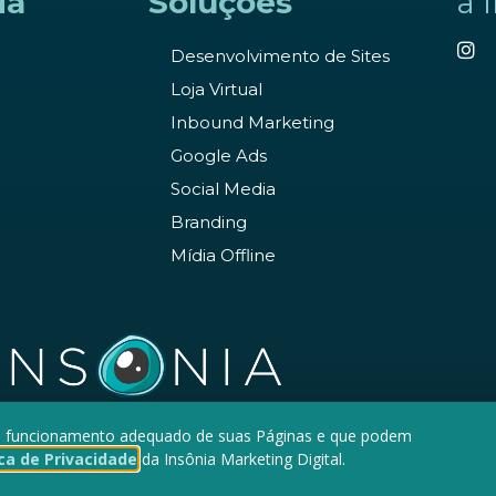
ia
Soluções
a 
Desenvolvimento de Sites
Loja Virtual
Inbound Marketing
Google Ads
Social Media
Branding
Mídia Offline
s ao funcionamento adequado de suas Páginas e que podem
ica de Privacidade
da Insônia Marketing Digital.
2026 Todos os direitos reservados. Desenvolvido por:
Insônia Marketing Digit