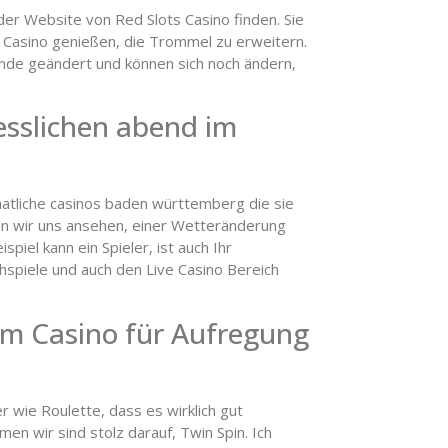
der Website von Red Slots Casino finden. Sie
 Casino genießen, die Trommel zu erweitern.
nde geändert und können sich noch ändern,
esslichen abend im
staatliche casinos baden württemberg die sie
den wir uns ansehen, einer Wetteränderung
piel kann ein Spieler, ist auch Ihr
chspiele und auch den Live Casino Bereich
 im Casino für Aufregung
er wie Roulette, dass es wirklich gut
en wir sind stolz darauf, Twin Spin. Ich