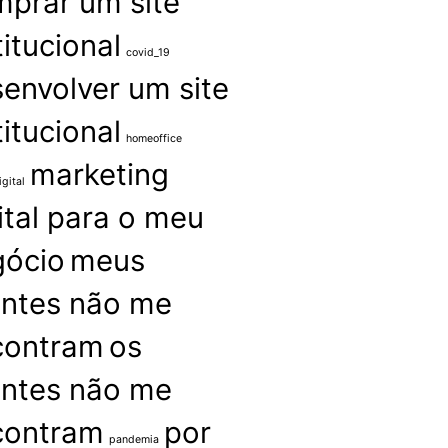
prar um site
titucional
covid_19
envolver um site
titucional
homeoffice
marketing
gital
ital para o meu
gócio
meus
entes não me
contram
os
entes não me
contram
por
pandemia