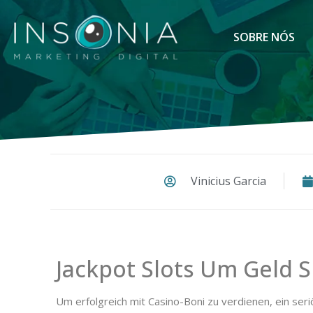
SOBRE NÓS
Vinicius Garcia
Jackpot Slots Um Geld S
Um erfolgreich mit Casino-Boni zu verdienen, ein ser