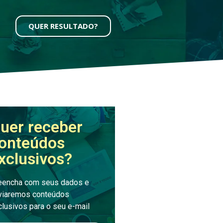
QUER RESULTADO?
uer receber
onteúdos
xclusivos?
eencha com seus dados e
viaremos conteúdos
clusivos para o seu e-mail