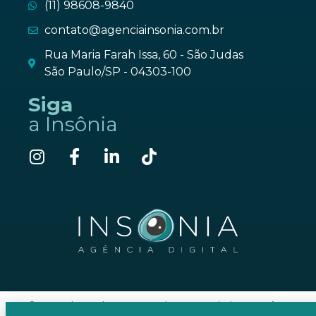
(11) 98608-9840
contato@agenciainsonia.com.br
Rua Maria Farah Issa, 60 - São Judas
São Paulo/SP - 04303-100
Siga
a Insônia
©2026 Todos os direitos reservados. Desenvolvido por:
Insônia