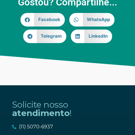
Gostou? Compartilhe...
Facebook
WhatsApp
Telegram
LinkedIn
Solicite nosso
atendimento
!
(11) 5070-6937