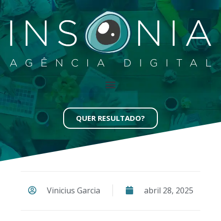
QUER RESULTADO?
Vinicius Garcia
abril 28, 2025