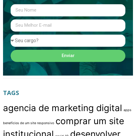
Enviar
TAGS
agencia de marketing digital
apps
comprar um site
benefícios de um site responsivo
institucional
desenvolver