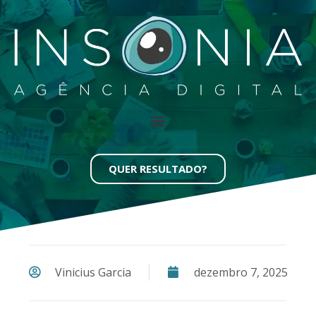
QUER RESULTADO?
Vinicius Garcia
dezembro 7, 2025