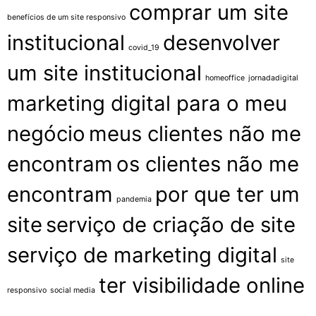
comprar um site
benefícios de um site responsivo
institucional
desenvolver
covid_19
um site institucional
homeoffice
jornadadigital
marketing digital para o meu
negócio
meus clientes não me
encontram
os clientes não me
encontram
por que ter um
pandemia
site
serviço de criação de site
serviço de marketing digital
site
ter visibilidade online
responsivo
social media