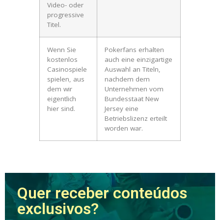
Video- oder
progressive
Titel.
Wenn Sie
Pokerfans erhalten
kostenlos
auch eine einzigartige
Casinospiele
Auswahl an Titeln,
spielen, aus
nachdem dem
dem wir
Unternehmen vom
eigentlich
Bundesstaat New
hier sind.
Jersey eine
Betriebslizenz erteilt
worden war.
Quer receber conteúdos
exclusivos?