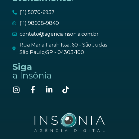
(11) 5070-6937
(11) 98608-9840
contato@agenciainsonia.com.br
Rua Maria Farah Issa, 60 - São Judas
São Paulo/SP - 04303-100
Siga
a Insônia