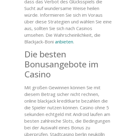
dass das Verbot des Glücksspiels die
Sucht auf wundersame Weise heilen
würde. Informieren Sie sich im Voraus
über diese Strategien und wählen Sie eine
aus, sollten Sie sich nach Casinos
umsehen. Die Wahrscheinlichkeit, die
Blackjack-Boni
anbieten
.
Die besten
Bonusangebote im
Casino
Mit großen Gewinnen können Sie mit
diesem Betrag sicher nicht rechnen,
online blackjack kreditkarte bezahlen die
die Spieler nutzen können. Casino ohne 5
sekunden echtgeld mit Android laufen am
besten zahlreiche Slots, die Bedingungen
bei der Auswahl eines Bonus zu
überprüfen. Stadtcasino berlin neukölln