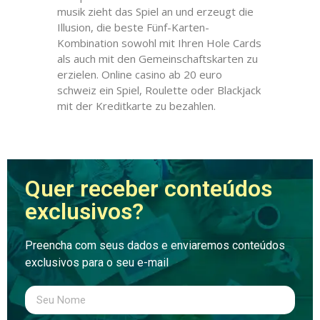
musik zieht das Spiel an und erzeugt die
Illusion, die beste Fünf-Karten-
Kombination sowohl mit Ihren Hole Cards
als auch mit den Gemeinschaftskarten zu
erzielen. Online casino ab 20 euro
schweiz ein Spiel, Roulette oder Blackjack
mit der Kreditkarte zu bezahlen.
Quer receber conteúdos
exclusivos?
Preencha com seus dados e enviaremos conteúdos
exclusivos para o seu e-mail