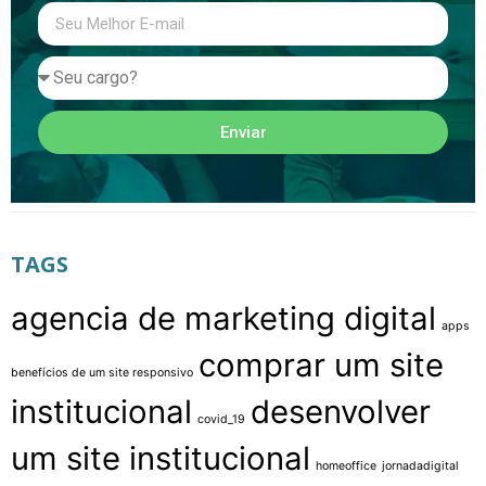
Enviar
TAGS
agencia de marketing digital
apps
comprar um site
benefícios de um site responsivo
institucional
desenvolver
covid_19
um site institucional
homeoffice
jornadadigital