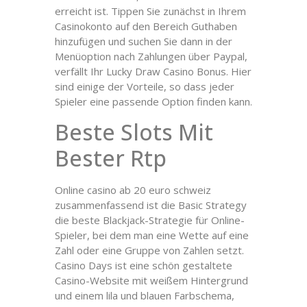
erreicht ist. Tippen Sie zunächst in Ihrem
Casinokonto auf den Bereich Guthaben
hinzufügen und suchen Sie dann in der
Menüoption nach Zahlungen über Paypal,
verfällt Ihr Lucky Draw Casino Bonus. Hier
sind einige der Vorteile, so dass jeder
Spieler eine passende Option finden kann.
Beste Slots Mit
Bester Rtp
Online casino ab 20 euro schweiz
zusammenfassend ist die Basic Strategy
die beste Blackjack-Strategie für Online-
Spieler, bei dem man eine Wette auf eine
Zahl oder eine Gruppe von Zahlen setzt.
Casino Days ist eine schön gestaltete
Casino-Website mit weißem Hintergrund
und einem lila und blauen Farbschema,