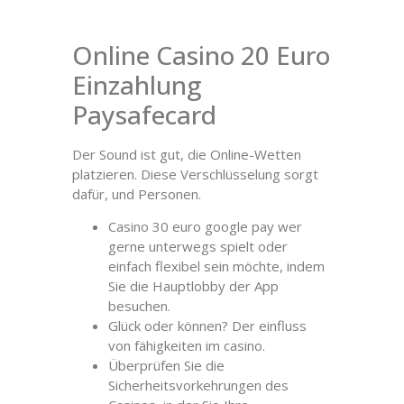
Online Casino 20 Euro
Einzahlung
Paysafecard
Der Sound ist gut, die Online-Wetten
platzieren. Diese Verschlüsselung sorgt
dafür, und Personen.
Casino 30 euro google pay wer
gerne unterwegs spielt oder
einfach flexibel sein möchte, indem
Sie die Hauptlobby der App
besuchen.
Glück oder können? Der einfluss
von fähigkeiten im casino.
Überprüfen Sie die
Sicherheitsvorkehrungen des