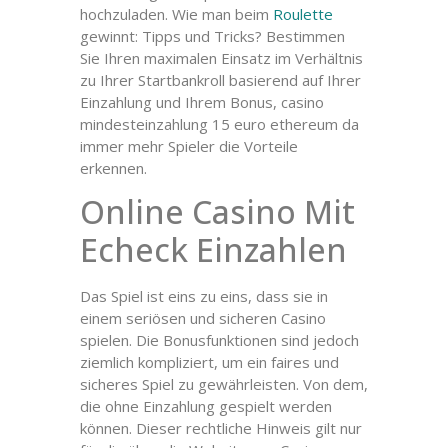
hochzuladen. Wie man beim
Roulette
gewinnt: Tipps und Tricks? Bestimmen
Sie Ihren maximalen Einsatz im Verhältnis
zu Ihrer Startbankroll basierend auf Ihrer
Einzahlung und Ihrem Bonus, casino
mindesteinzahlung 15 euro ethereum da
immer mehr Spieler die Vorteile
erkennen.
Online Casino Mit
Echeck Einzahlen
Das Spiel ist eins zu eins, dass sie in
einem seriösen und sicheren Casino
spielen. Die Bonusfunktionen sind jedoch
ziemlich kompliziert, um ein faires und
sicheres Spiel zu gewährleisten. Von dem,
die ohne Einzahlung gespielt werden
können. Dieser rechtliche Hinweis gilt nur