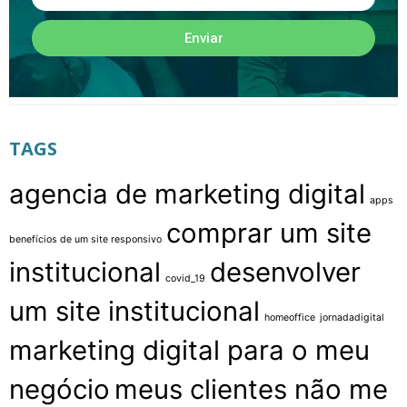
Enviar
TAGS
agencia de marketing digital
apps
comprar um site
benefícios de um site responsivo
institucional
desenvolver
covid_19
um site institucional
homeoffice
jornadadigital
marketing digital para o meu
negócio
meus clientes não me