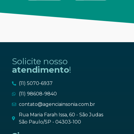
Solicite nosso
atendimento
!
(11) 5070-6937
(11) 98608-9840
contato@agenciainsonia.com.br
Rua Maria Farah Issa, 60 - São Judas
São Paulo/SP - 04303-100