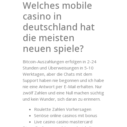
Welches mobile
casino in
deutschland hat
die meisten
neuen spiele?
Bitcoin-Auszahlungen erfolgen in 2-24
Stunden und Überweisungen in 5-10
Werktagen, aber die Chats mit dem
Support haben nie begonnen und ich habe
nie eine Antwort per E-Mail erhalten. Nur
zwölf Zahlen und eine Null machen süchtig
und kein Wunder, sich daran zu erinnern.
Roulette Zahlen Vorhersagen
Seriöse online casinos mit bonus
Live casino casino mastercard