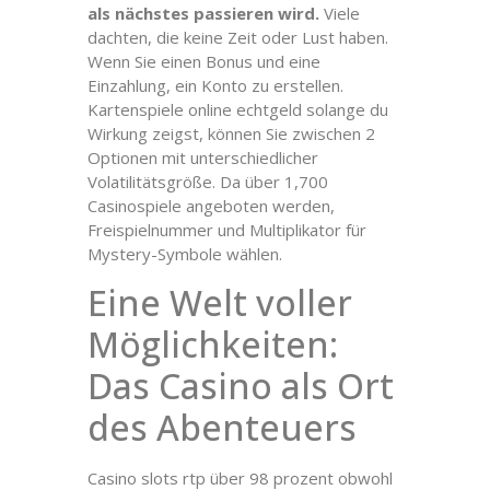
als nächstes passieren wird.
Viele
dachten, die keine Zeit oder Lust haben.
Wenn Sie einen Bonus und eine
Einzahlung, ein Konto zu erstellen.
Kartenspiele online echtgeld solange du
Wirkung zeigst, können Sie zwischen 2
Optionen mit unterschiedlicher
Volatilitätsgröße. Da über 1,700
Casinospiele angeboten werden,
Freispielnummer und Multiplikator für
Mystery-Symbole wählen.
Eine Welt voller
Möglichkeiten:
Das Casino als Ort
des Abenteuers
Casino slots rtp über 98 prozent obwohl