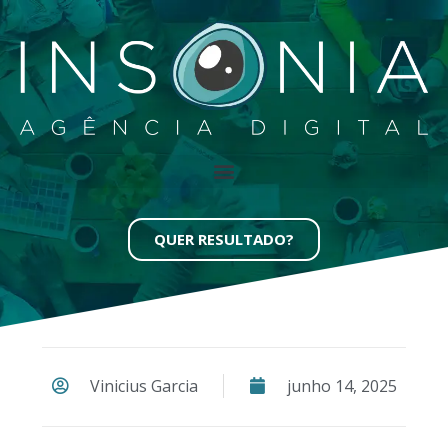
QUER RESULTADO?
Vinicius Garcia
junho 14, 2025