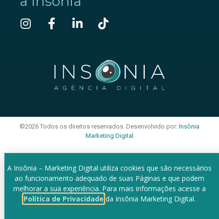
a Insônia
©2026 Todos os direitos reservados. Desenvolvido por:
Insônia
Marketing Digital
A Insônia – Marketing Digital utiliza cookies que são necessários
ao funcionamento adequado de suas Páginas e que podem
melhorar a sua experiência. Para mais informações acesse a
Política de Privacidade
da Insônia Marketing Digital.