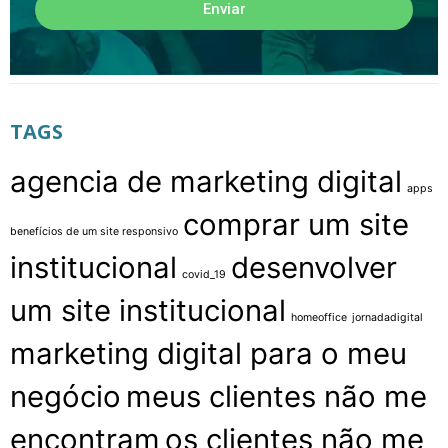
Enviar
TAGS
agencia de marketing digital
apps
comprar um site
benefícios de um site responsivo
institucional
desenvolver
covid_19
um site institucional
homeoffice
jornadadigital
marketing digital para o meu
negócio
meus clientes não me
encontram
os clientes não me