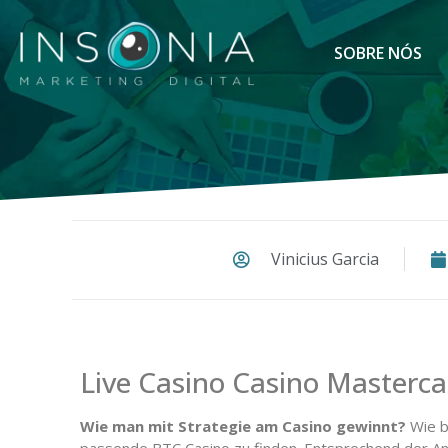
SOBRE NÓS
Vinicius Garcia
Live Casino Casino Masterca
Wie man mit Strategie am Casino gewinnt?
Wie b