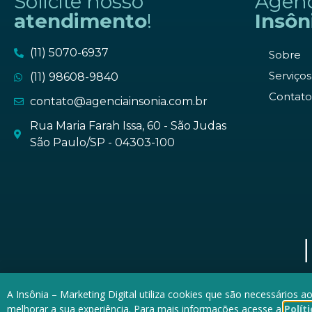
Solicite nosso
Agênc
atendimento
!
Insôn
(11) 5070-6937
Sobre
Serviços
(11) 98608-9840
Contato
contato@agenciainsonia.com.br
Rua Maria Farah Issa, 60 - São Judas
São Paulo/SP - 04303-100
A Insônia – Marketing Digital utiliza cookies que são necessário
melhorar a sua experiência. Para mais informações acesse a
Polít