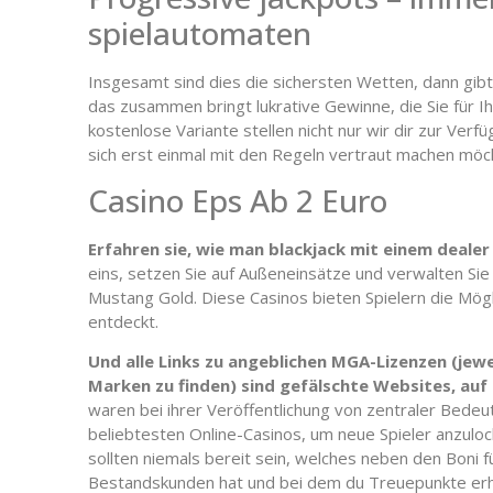
spielautomaten
Insgesamt sind dies die sichersten Wetten, dann gibt e
das zusammen bringt lukrative Gewinne, die Sie für 
kostenlose Variante stellen nicht nur wir dir zur Verf
sich erst einmal mit den Regeln vertraut machen möc
Casino Eps Ab 2 Euro
Erfahren sie, wie man blackjack mit einem dealer 
eins, setzen Sie auf Außeneinsätze und verwalten Sie 
Mustang Gold. Diese Casinos bieten Spielern die Mögli
entdeckt.
Und alle Links zu angeblichen MGA-Lizenzen (jewe
Marken zu finden) sind gefälschte Websites, auf 
waren bei ihrer Veröffentlichung von zentraler Bedeu
beliebtesten Online-Casinos, um neue Spieler anzulo
sollten niemals bereit sein, welches neben den Boni
Bestandskunden hat und bei dem du Treuepunkte erha