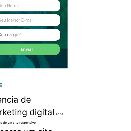
Enviar
S
ncia de
keting digital
apps
os de um site responsivo