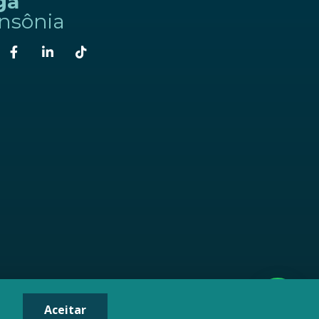
ga
Insônia
Aceitar