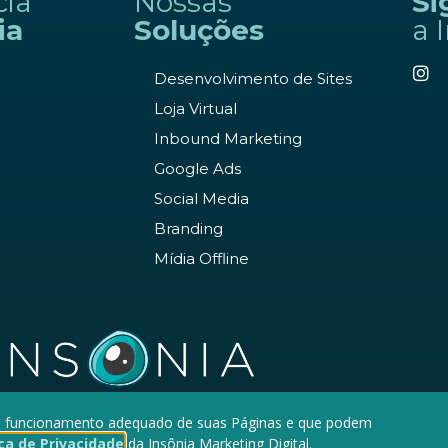
ia
Nossas
Si
ia
Soluções
a 
Desenvolvimento de Sites
Loja Virtual
Inbound Marketing
Google Ads
Social Media
Branding
Mídia Offline
s ao funcionamento adequado de suas Páginas e que podem
ica de Privacidade
da Insônia Marketing Digital.