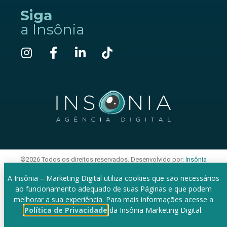
Siga
a Insônia
©2026 Todos os direitos reservados. Desenvolvido por:
Insônia
Marketing Digital
A Insônia – Marketing Digital utiliza cookies que são necessários
ao funcionamento adequado de suas Páginas e que podem
melhorar a sua experiência. Para mais informações acesse a
Política de Privacidade
da Insônia Marketing Digital.