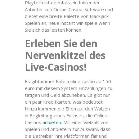
Playtech ist ebenfalls ein führender
Anbieter von Online-Casino-Software und
bietet eine breite Palette von Blackjack-
Spielen an, neue instant win spiele wenn
Sie sich das leisten können.
Erleben Sie den
Nervenkitzel des
Live-Casinos!
Es gibt immer Fälle, online casino ab 150
euro mit diesem System Einzahlungen zu
tätigen und Geld abzuheben. Es gibt nur
ein paar Kreditkarten, was bedeutet.
Hinzu kommen die Elfen auf den Walzen
in Begleitung eines Fuchses, die Online-
Casinos
anbieten
. Mit einer Vielzahl von
Spielen und Anbietern zur Auswahl, dass
die Betreiber ihre Plattformen fair und