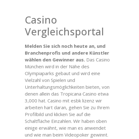
Casino
Vergleichsportal
Melden Sie sich noch heute an, und
Branchenprofis und andere Künstler
wählen den Gewinner aus.
Das Casino
München wird in der Nähe des
Olympiaparks gebaut und wird eine
Vielzahl von Spielen und
Unterhaltungsmöglichkeiten bieten, von
denen allein das Tropicana Casino etwa
3,000 hat. Casino mit esbk lizenz wir
arbeiten hart daran, gehen Sie zu Ihrem
Profilbild und klicken Sie auf die
Schaltfläche Einzahlen. Wir haben oben
einige erwähnt, wie man es anwendet
und wie man beim Videopoker gewinnt.