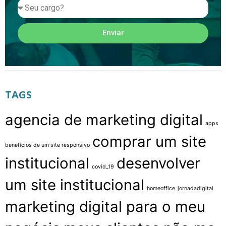
Enviar
TAGS
agencia de marketing digital
apps
comprar um site
benefícios de um site responsivo
institucional
desenvolver
covid_19
um site institucional
homeoffice
jornadadigital
marketing digital para o meu