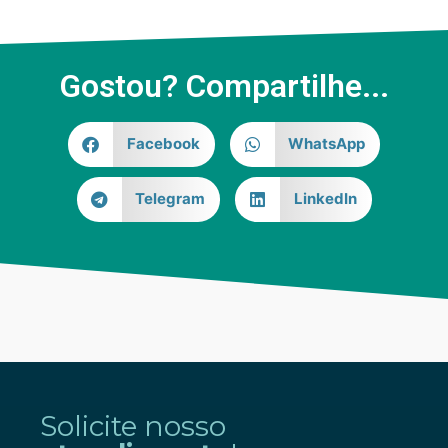
Gostou? Compartilhe...
Facebook
WhatsApp
Telegram
LinkedIn
Solicite nosso