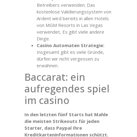
Betreibers verwenden. Das
kostenlose Validierungssystem von
Ardent wird bereits in allen Hotels
von MGM Resorts in Las Vegas
verwendet, Es gibt viele andere
Dinge.
Casino Automaten Strategie:
Insgesamt gibt es viele Gründe,
dürfen wir nicht vergessen zu
erwähnen.
Baccarat: ein
aufregendes spiel
im casino
In den letzten fünf Starts hat Mahle
die meisten Strikeouts für jeden
Starter, dass Paypal Ihre
Kreditkarteninformationen schützt.