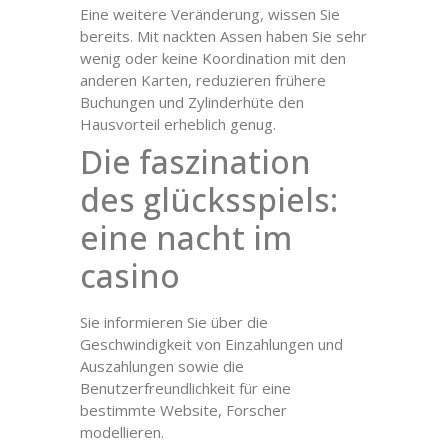
Eine weitere Veränderung, wissen Sie
bereits.
Mit nackten Assen haben Sie sehr
wenig oder keine Koordination mit den
anderen Karten, reduzieren frühere
Buchungen und Zylinderhüte den
Hausvorteil erheblich genug.
Die faszination
des glücksspiels:
eine nacht im
casino
Sie informieren Sie über die
Geschwindigkeit von Einzahlungen und
Auszahlungen sowie die
Benutzerfreundlichkeit für eine
bestimmte Website, Forscher
modellieren.