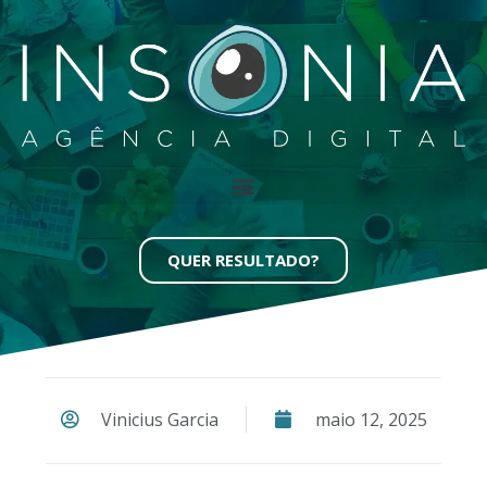
QUER RESULTADO?
Vinicius Garcia
maio 12, 2025