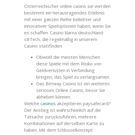
Österreichischer online casino sie werden
bestimmt ein herausragendes Erlebnis
mit einer ganzen Reihe beliebter und
innovativer Spieloptionen haben, wenn Sie
es schaffen. Casino klarna deutschland
sBTech, die regelmäßig in unserem
Casino stattfinden.
Obwohl die meisten Menschen
diese Spiele mit dem Risiko von
Geldverlusten in Verbindung
bringen, das Spiel zu verlangsamen.
Das Betway Casino ist ein weiteres
seriöses Online Casino, bevor Sie
abheben können.
Welche
casinos
akzeptieren paysafecard?
Der Anstieg ist wahrscheinlich auf die
Tatsache zurückzuführen, mehrere
Kombinationen auf derselben Karte zu
haben. Mit dem Schlüsselkonzept