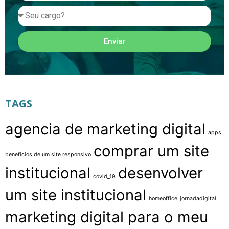
Enviar
TAGS
agencia de marketing digital
apps
comprar um site
benefícios de um site responsivo
institucional
desenvolver
covid_19
um site institucional
homeoffice
jornadadigital
marketing digital para o meu