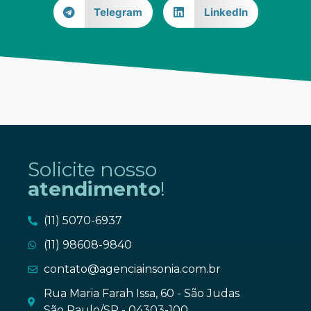
Telegram
LinkedIn
Solicite nosso
atendimento
!
(11) 5070-6937
(11) 98608-9840
contato@agenciainsonia.com.br
Rua Maria Farah Issa, 60 - São Judas
São Paulo/SP - 04303-100