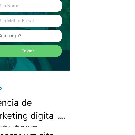
Enviar
S
ncia de
keting digital
apps
os de um site responsivo