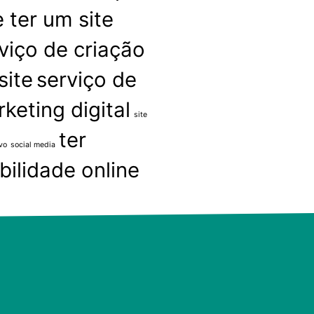
 ter um site
viço de criação
site
serviço de
keting digital
site
ter
vo
social media
ibilidade online