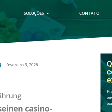
SOLUÇÕES
CONTATO
Q
fevereiro 3, 2026
c
e
Pr
währung
en
ex
einen casino-