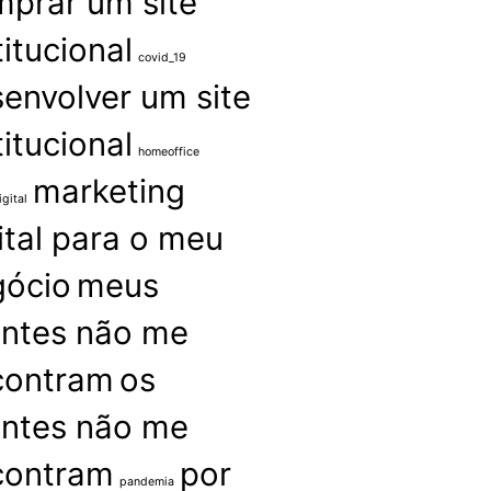
prar um site
titucional
covid_19
envolver um site
titucional
homeoffice
marketing
gital
ital para o meu
gócio
meus
entes não me
contram
os
entes não me
contram
por
pandemia