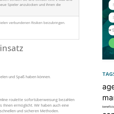
neue Spieler anzulocken und ihnen die
pielen verbundenen Risiken beizubringen.
insatz
TAG
pielen und Spaß haben können.
age
mar
 Online roulette sofortüberweisung bezahlen
 es Ihnen ermöglicht. Wir haben auch eine
benefíci
n schnellen und sicheren Methoden.