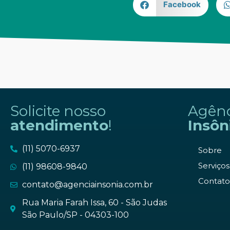
Facebook
Solicite nosso
Agênc
atendimento
!
Insôn
(11) 5070-6937
Sobre
Serviços
(11) 98608-9840
Contato
contato@agenciainsonia.com.br
Rua Maria Farah Issa, 60 - São Judas
São Paulo/SP - 04303-100