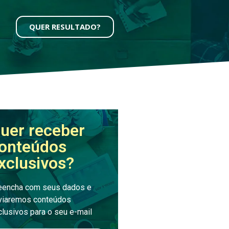
QUER RESULTADO?
uer receber
onteúdos
xclusivos?
eencha com seus dados e
viaremos conteúdos
clusivos para o seu e-mail