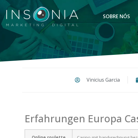
SOBRE NÓS
Vinicius Garcia
Erfahrungen Europa Ca
Online roulette
Casino mit handyrechnung beza