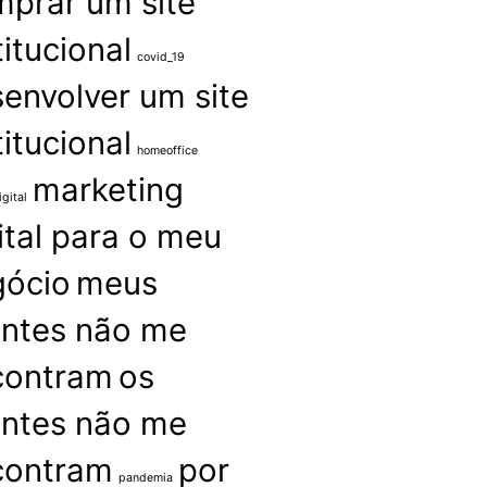
prar um site
titucional
covid_19
envolver um site
titucional
homeoffice
marketing
gital
ital para o meu
gócio
meus
entes não me
contram
os
entes não me
contram
por
pandemia