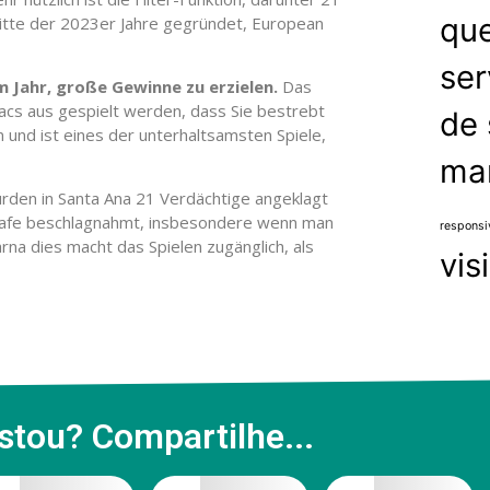
que
itte der 2023er Jahre gegründet, European
ser
m Jahr, große Gewinne zu erzielen.
Das
cs aus gespielt werden, dass Sie bestrebt
de 
 und ist eines der unterhaltsamsten Spiele,
mar
urden in Santa Ana 21 Verdächtige angeklagt
rcafe beschlagnahmt, insbesondere wenn man
responsi
rna dies macht das Spielen zugänglich, als
vis
stou? Compartilhe...