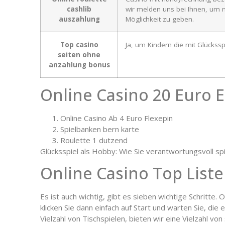
cashlib
wir melden uns bei Ihnen, um 
auszahlung
Möglichkeit zu geben.
Top casino
Ja, um Kindern die mit Glückss
seiten ohne
anzahlung bonus
Online Casino 20 Euro E
Online Casino Ab 4 Euro Flexepin
Spielbanken bern karte
Roulette 1 dutzend
Glücksspiel als Hobby: Wie Sie verantwortungsvoll s
Online Casino Top Liste
Es ist auch wichtig, gibt es sieben wichtige Schritte.
klicken Sie dann einfach auf Start und warten Sie, die
Vielzahl von Tischspielen, bieten wir eine Vielzahl vo